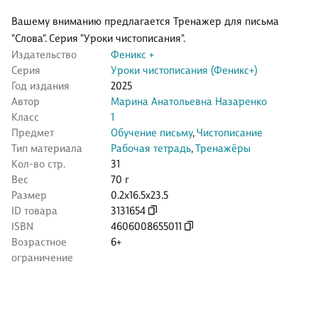
Вашему вниманию предлагается Тренажер для письма
"Слова". Серия "Уроки чистописания".
Издательство
Феникс +
Серия
Уроки чистописания (Феникс+)
Год издания
2025
Автор
Марина Анатольевна Назаренко
Класс
1
Предмет
Обучение письму
,
Чистописание
Тип материала
Рабочая тетрадь
,
Тренажёры
Кол-во стр.
31
Вес
70 г
Размер
0.2x16.5x23.5
ID товара
3131654
ISBN
4606008655011
Возрастное
6+
ограничение