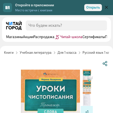
Откройте в приложении
Открыть
Место встречи с книгами
Магазины
Акции
Распродажа
Читай-школа
Сертификаты
Прог
Книги
Учебная литература
Для 1 класса
Русский язык 1 клас
+1