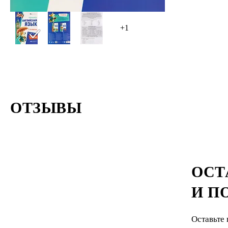
+1
ОТЗЫВЫ
ОСТ
И П
Оставьте 