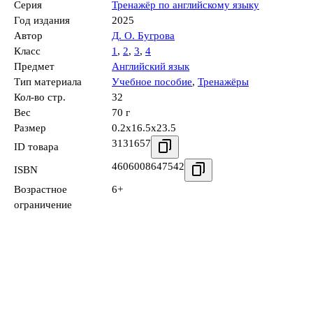
Серия
Тренажёр по английскому языку
Год издания
2025
Автор
Д. О. Бугрова
Класс
1
,
2
,
3
,
4
Предмет
Английский язык
Тип материала
Учебное пособие
,
Тренажёры
Кол-во стр.
32
Вес
70 г
Размер
0.2x16.5x23.5
3131657
ID товара
4606008647542
ISBN
Возрастное
6+
ограничение