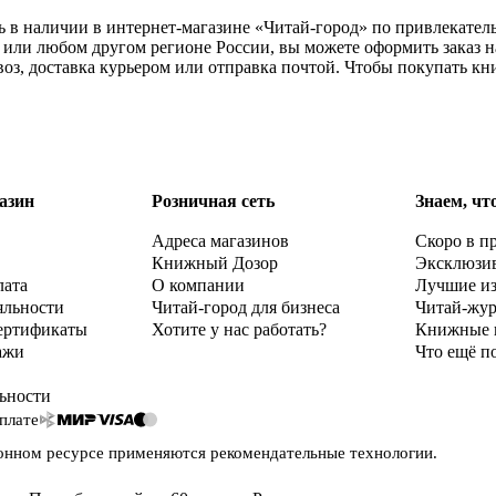
ь в наличии в интернет-магазине «Читай-город» по привлекатель
или любом другом регионе России, вы можете оформить заказ на
оз, доставка курьером или отправка почтой. Чтобы покупать к
азин
Розничная сеть
Знаем, чт
Адреса магазинов
Скоро в п
Книжный Дозор
Эксклюзи
лата
О компании
Лучшие и
яльности
Читай-город для бизнеса
Читай-жу
ертификаты
Хотите у нас работать?
Книжные 
ажи
Что ещё п
ьности
плате
онном ресурсе применяются
рекомендательные технологии
.