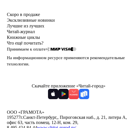
Скоро в продаже
Эксклюзивные новинки
Лучшие из лучших
Читай-журнал
Книжные циклы
Что ещё почитать?
Принимаем к оплате
На информационном ресурсе применяются
рекомендательные
технологии
.
Скачайте приложение «Читай-город»
ООО «ГРАМОТА»
195277
г.Санкт-Петербург,
,
Пироговская наб., д. 21, литера А,
офис 63, часть помещ. 12-Н, ком. 29
,
8 495 424-84-44
www.chitai-gorod.ru/