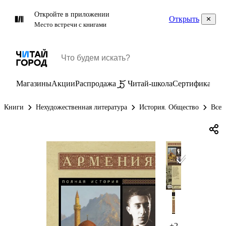
Откройте в приложении
Открыть
Место встречи с книгами
Магазины
Акции
Распродажа
Читай-школа
Сертификаты
П
Книги
Нехудожественная литература
История. Общество
Всем
+2