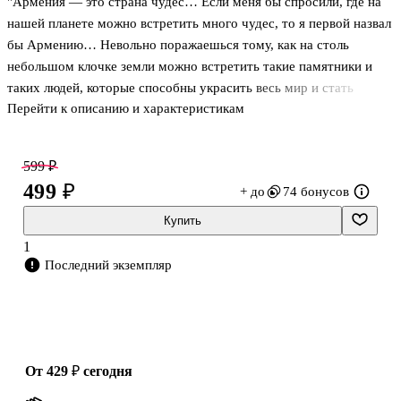
"Армения — это страна чудес… Если меня бы спросили, где на
нашей планете можно встретить много чудес, то я первой назвал
бы Армению… Невольно поражаешься тому, как на столь
небольшом клочке земли можно встретить такие памятники и
таких людей, которые способны украсить весь мир и стать
Перейти к описанию и характеристикам
предметом его гордости. Будь трижды прославлена земля
армянская, колыбель талантов, колыбель великих свершений".
Рокуэлл Кент, американский художник и писатель
599 ₽
499 ₽
+ до
74 бонусов
Купить
1
Последний экземпляр
от 429 ₽
сегодня