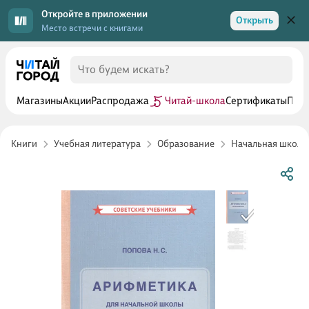
Откройте в приложении
Открыть
Место встречи с книгами
Магазины
Акции
Распродажа
Читай-школа
Сертификаты
Прог
Книги
Учебная литература
Образование
Начальная школа