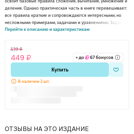
освоит базовые правила сложения, вычитания, умножения и
деления. Однако практическая часть в книге перевешивает:
все правила краткие и сопровождаются интересными, но
несложными примерами, задачами и уравнениями. Задания
Перейти к описанию и характеристикам
усложняются от начала книги к ее концу: от сложения и
вычитания однозначных и двузначных чисел до примеров с
несколькими действиями. Освоив всё это, ребенок сможет
539 ₽
считать в пределах как ста, так и тысячи, разберется в
449 ₽
+ до
67 бонусов
дробных числах, мерах длины, времени, веса и денег, а
также научится читать по диаграммам и таблицам. Данное
Купить
издание будет полезно как учителям начальных классов, так
и родителям, которые занимаются с детьми
В наличии 2 шт.
ОТЗЫВЫ НА ЭТО ИЗДАНИЕ