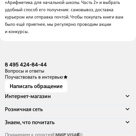
«Арифметика для начальной школы. Часть 2» и выбрать
удобный способ его получения: самовывоз, доставка
курьером или отправка почтой. Чтобы покупать книги вам
было ещё приятнее, мы регулярно проводим акции
и конкурсы.
8 495 424-84-44
Вопросы и ответы
Поучаствовать в интервью
Написать обращение
Интернет-магазин
Акции
Розничная сеть
Распродажа
Доставка и оплата
Адреса магазинов
Знаем, что почитать
Программа лояльности
Книжный Дозор
Подарочные сертификаты
О компании
Скоро в продаже
Принимаем к оплате