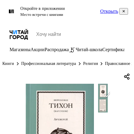
Откройте в приложении
Открыть
Место встречи с книгами
Магазины
Акции
Распродажа
Читай-школа
Сертификаты
П
Книги
Профессиональная литература
Религия
Православное х