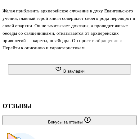
Желая приблизить архиерейское служение к духу Евангельского
учения, главный герой книги совершает своего рода переворот в
своей епархии. Он не зачитывает доклады, а проводит живые
беседы со священниками, отказывается от архиерейских
привилегий — кареты, швейцара. Он прост в обращении и
Перейти к описанию и характеристикам
принимает искреннее участие в жизни своих чад.
Книга написана на рубеже XIX-XX веков. В свое время она
поддержала многих людей, помогла им обрести смысл жизни и
В закладки
утвердиться в вере. И сегодня, несмотря на внешнее различие
эпох, она звучит не менее актуально.
ОТЗЫВЫ
Бонусы за отзывы