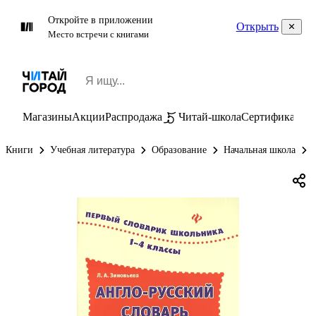
Откройте в приложении
Открыть
Место встречи с книгами
Магазины
Акции
Распродажа
Читай-школа
Сертификаты
П
Книги
Учебная литература
Образование
Начальная школа