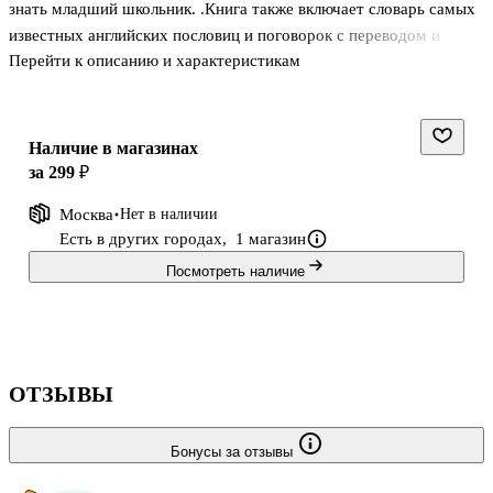
знать младший школьник. .Книга также включает словарь самых
известных английских пословиц и поговорок с переводом и
Перейти к описанию и характеристикам
объяснениями, что поможет эффективно обогатить речь
учащихся. .Словарь станет незаменимым помощником
школьника во время подготовки домашних заданий, чтения
текстов, написания творческих работ. . .
Наличие в магазинах
за 299 ₽
Москва
Нет в наличии
Есть в других городах,
1 магазин
Посмотреть наличие
ОТЗЫВЫ
Бонусы за отзывы