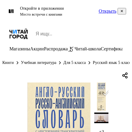
Откройте в приложении
Открыть
Место встречи с книгами
Магазины
Акции
Распродажа
Читай-школа
Сертификаты
П
Книги
Учебная литература
Для 5 класса
Русский язык 5 класс
+3