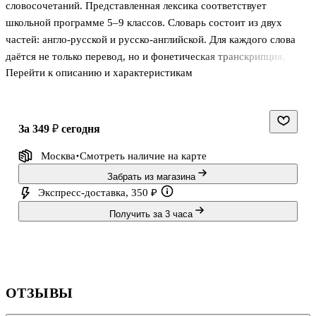
словосочетаний. Представленная лексика соответствует
школьной программе 5–9 классов. Словарь состоит из двух
частей: англо-русской и русско-английской. Для каждого слова
даётся не только перевод, но и фонетическая транскрипция,
Перейти к описанию и характеристикам
правильное ударение и грамматическая справка. Этот словарь
станет отличным помощником в учёбе, поможет при
выполнении домашних заданий и работе с текстами.
за 349 ₽
сегодня
Москва
Смотреть наличие
на карте
Забрать из магазина
Экспресс-доставка, 350 ₽
Получить за 3 часа
ОТЗЫВЫ