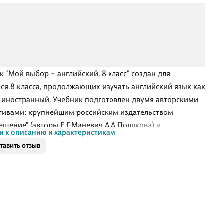
к "Мой выбор – английский. 8 класс" создан для
ся 8 класса, продолжающих изучать английский язык как
 иностранный. Учебник подготовлен двумя авторскими
тивами: крупнейшим российским издательством
ещение" (авторы Е.Г.Маневич А.А.Полякова) и
и к описанию и характеристикам
ским издательством-партнёром Express Publishing
тавить отзыв
, В.Эванс).
к рассчитан на 2 часа в неделю. Учебник получил
тельные заключения в РАО и РКС на соответствие
аниям Федерального государственного
вательного стандарта основного общего образования.
ура учебника в 8 классе меняется. Она остается