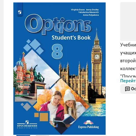
Учебни
учащих
второй
коллек
"Просв
Перейт
британ
Ос
(Д.Дули
Учебни
положи
требов
образо
Структ