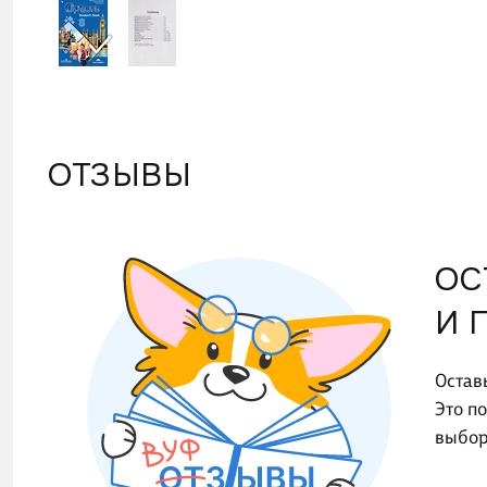
модуль
Основн
ОТЗЫВЫ
ОС
И 
Остав
Это п
выбор