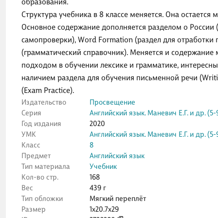
образования.
Структура учебника в 8 классе меняется. Она остается 
Основное содержание дополняется разделом о России (All
самопроверки), Word Formation (раздел для отработки 
(грамматический справочник). Меняется и содержание
подходом в обучении лексике и грамматике, интересн
наличием раздела для обучения письменной речи (Writi
(Exam Practice).
Издательство
Просвещение
Серия
Английский язык. Маневич Е.Г. и др. (5
Год издания
2020
УМК
Английский язык. Маневич Е.Г. и др. (5
Класс
8
Предмет
Английский язык
Тип материала
Учебник
Кол-во стр.
168
Вес
439 г
Тип обложки
Мягкий переплёт
Размер
1x20.7x29