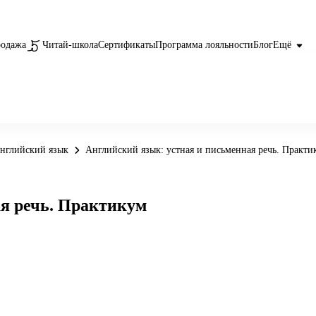
родажа
Читай-школа
Сертификаты
Программа лояльности
Блог
Ещё
нглийский язык
Английский язык: устная и письменная речь. Практи
ая речь. Практикум