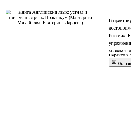
В практику
достоприм
России». К
упражнени
урокам яв
Перейти к 
Для студен
Остави
прикладна
иностранны
3-е издани