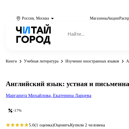
Россия, Москва
Магазины
Акции
Расп
Книги
Учебная литература
Изучение иностранных языков
А
Английский язык: устная и письменн
Маргарита Михайлова,
Екатерина Ларцева
-17%
5.0
(1 оценка)
Оценить
Купили 2 человека