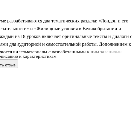
ме разрабатываются два тематических раздела: «Лондон и его
ечательности» и «Жилищные условия в Великобритании и
аждый из 18 уроков включает оригинальные тексты и диалоги с
ями для аудиторной и самостоятельной работы. Дополнением к
ляются видеоматериалы с разработанными к ним заданиями.
описанию и характеристикам
тов бакалавриата 1-го курса направлений «Фундаментальная и
ть отзыв
я лингвистика» и «Филология» (программа «Современные
е языки и литература»).
е, стереотипное.