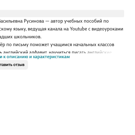
Васильевна Русинова — автор учебных пособий по
скому языку, ведущая канала на Youtube с видеоуроками
адших школьников.
ёр по письму поможет учащимся начальных классов
ь английский алфавит, научиться писать английские
и к описанию и характеристикам
 а также выучить правописание слов, необходимых для
тавить отзыв
ого обучения в младших классах.
кая система Елены Русиновой позволяет использовать
е в дополнение к любому учебнику английского языка
чальной школы, а также для самостоятельных занятий.