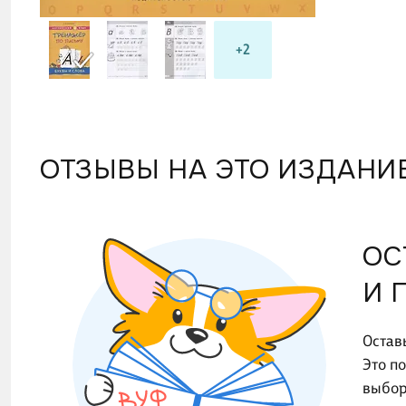
+2
ОТЗЫВЫ НА ЭТО ИЗДАНИ
ОС
И 
Остав
Это п
выбор