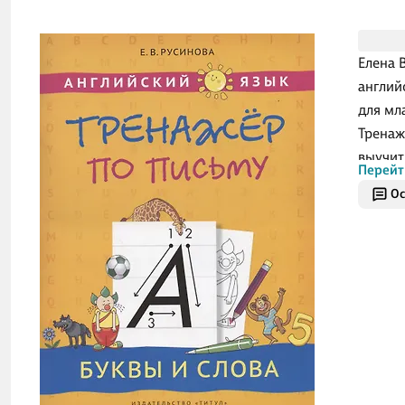
Елена 
англий
для мл
Тренаж
выучит
Перейт
буквы,
Ос
успешн
Авторс
пособи
для на