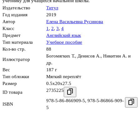
учебнику для учащихся начальной школы.
Издательство
Титул
Год издания
2019
Автор
Елена Васильевна Русинова
Класс
1
,
2
,
3
,
4
Предмет
Английский язык
Тип материала
Учебное пособие
Кол-во стр.
88
Богомягких Т.
,
Денисов А.
,
Никитин А. и
Иллюстратор
др.
Вес
187 г
Тип обложки
Мягкий переплёт
Размер
0.5x20x27.5
2735225
ID товара
978-5-86-866909-5
,
978-5-86866-909-
ISBN
5