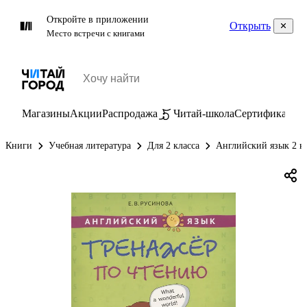
Откройте в приложении
Открыть
Место встречи с книгами
Магазины
Акции
Распродажа
Читай-школа
Сертификаты
П
Книги
Учебная литература
Для 2 класса
Английский язык 2 к