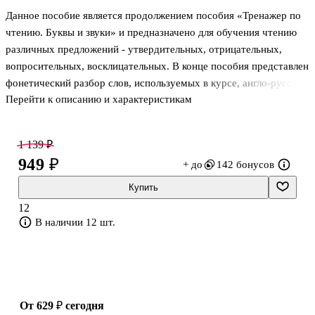
Данное пособие является продолжением пособия «Тренажер по
чтению. Буквы и звуки» и предназначено для обучения чтению
различных предложений - утвердительных, отрицательных,
вопросительных, восклицательных. В конце пособия представлен
фонетический разбор слов, используемых в курсе, англо-русский
Перейти к описанию и характеристикам
словарик, краткий справочник по фонетике. Пособие может
использоваться как отдельный курс или в дополнение к любому
учебнику для учащихся начальной школы.
1 139 ₽
949 ₽
+ до
142 бонусов
Купить
12
В наличии 12 шт.
от 629 ₽
сегодня