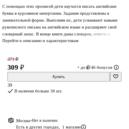
С помощью этих прописей дети научатся писать английские
буквы в курсивном начертании. Задания представлены в
занимательной форме. Выполняя их, дети усваивают навыки
рукописного письма на английском языке и расширяют свой
словарный запас. В конце книги даны словарик, ответы к
Перейти к описанию и характеристикам
заданиям и формулировки заданий с переводом на русский язык.
Пособие может использоваться с любыми учебниками
английского языка, включёнными в действующий федеральный
371 ₽
перечень. Издание адресовано учащимся 3–4 классов, учителям
309 ₽
+ до
46 бонусов
английского языка, а также родителям для занятий с детьми
дома.
Купить
39
В наличии больше 30 шт.
Москва
Нет в наличии
Есть в других городах,
1 магазин