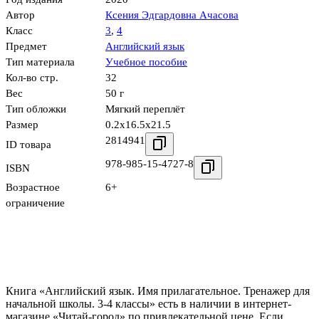
Автор
Ксения Эдгардовна Ачасова
Класс
3
,
4
Предмет
Английский язык
Тип материала
Учебное пособие
Кол-во стр.
32
Вес
50 г
Тип обложки
Мягкий переплёт
Размер
0.2x16.5x21.5
2814941
ID товара
978-985-15-4727-8
ISBN
Возрастное
6+
ограничение
Книга «Английский язык. Имя прилагательное. Тренажер для
начальной школы. 3-4 классы» есть в наличии в интернет-
магазине «Читай-город» по привлекательной цене. Если