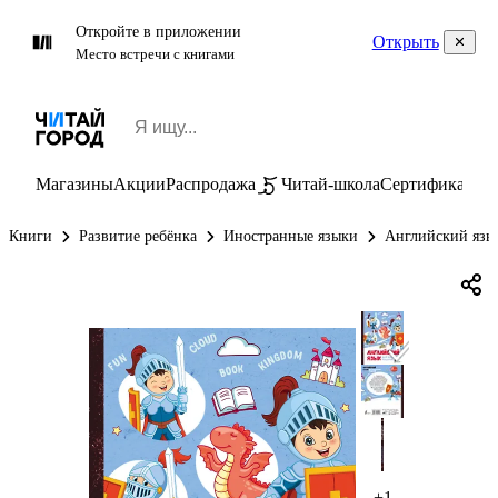
Откройте в приложении
Открыть
Место встречи с книгами
Магазины
Акции
Распродажа
Читай-школа
Сертификаты
П
Книги
Развитие ребёнка
Иностранные языки
Английский язы
+1