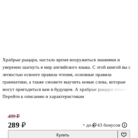
Храбрые рыцари, настало время вооружиться знаниями и
уверенно шагнуть в мир английского языка. С этой книгой вы с
легкостью освоите правила чтения, основные правила
грамматики, а также сможете выучить новые слова, которые
могут пригодиться вам в будущем. А храбрые рыцари помогут
Перейти к описанию и характеристикам
преодолеть все препятствия, которые возникнут на вашем пути.
499 ₽
289 ₽
+ до
43 бонусов
Купить