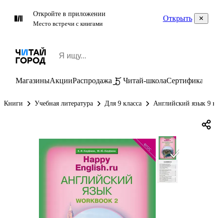
Откройте в приложении
Открыть
Место встречи с книгами
Магазины
Акции
Распродажа
Читай-школа
Сертификаты
П
Книги
Учебная литература
Для 9 класса
Английский язык 9 к