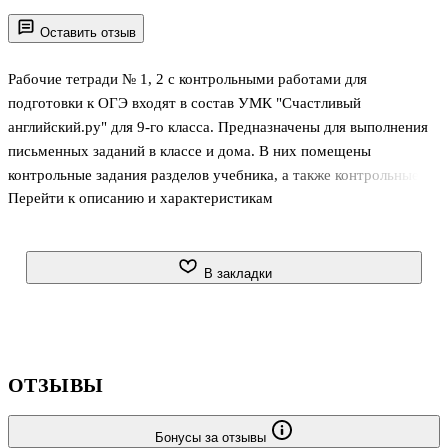
Оставить отзыв
Рабочие тетради № 1, 2 с контрольными работами для
подготовки к ОГЭ входят в состав УМК "Счастливый
английский.ру" для 9-го класса. Предназначены для выполнения
письменных заданий в классе и дома. В них помещены
контрольные задания разделов учебника, а также контрольные
Перейти к описанию и характеристикам
работы для подготовки учащихся к государственной итоговой
аттестации (ОГЭ). Контрольные работы содержат задания на
проверку умений учащихся в аудировании, чтении, письме, а
также лексико-грамматические задания по изученному
В закладки
материалу. Формат контрольных работ полностью соответствует
формату письменной части ОГЭ. Рабочие тетради № 1, 2
содержат дополнительный материал по изучаемым темам, а
также упражнения, активизирующие лекс
ОТЗЫВЫ
Бонусы за отзывы