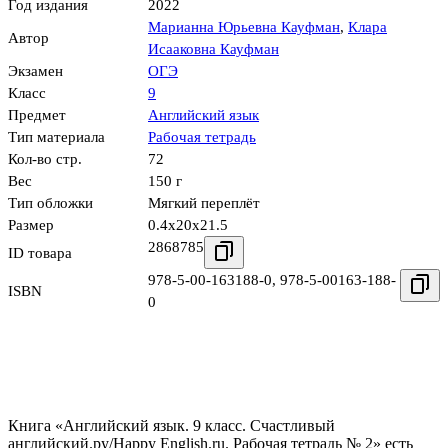
Год издания
2022
Марианна Юрьевна Кауфман
,
Клара
Автор
Исааковна Кауфман
Экзамен
ОГЭ
Класс
9
Предмет
Английский язык
Тип материала
Рабочая тетрадь
Кол-во стр.
72
Вес
150 г
Тип обложки
Мягкий переплёт
Размер
0.4x20x21.5
2868785
ID товара
978-5-00-163188-0
,
978-5-00163-188-
ISBN
0
Книга «Английский язык. 9 класс. Счастливый
английский.ру/Happy English.ru. Рабочая тетрадь № 2» есть