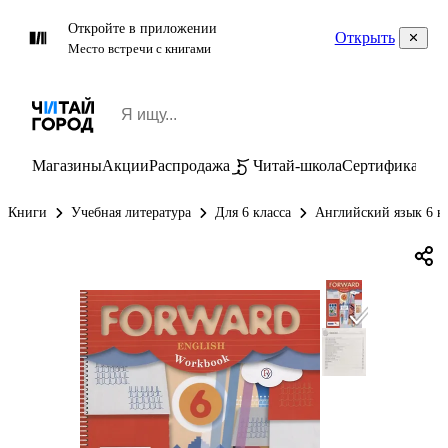
Откройте в приложении
Открыть
Место встречи с книгами
Магазины
Акции
Распродажа
Читай-школа
Сертификаты
П
Книги
Учебная литература
Для 6 класса
Английский язык 6 к