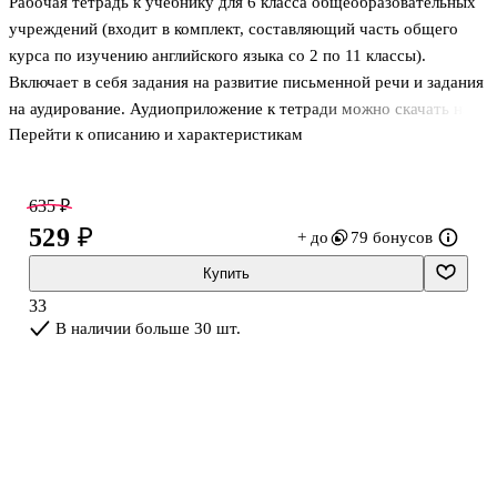
Рабочая тетрадь к учебнику для 6 класса общеобразовательных
учреждений (входит в комплект, составляющий часть общего
курса по изучению английского языка со 2 по 11 классы).
Включает в себя задания на развитие письменной речи и задания
на аудирование. Аудиоприложение к тетради можно скачать на
Перейти к описанию и характеристикам
сайте издательства. .
635 ₽
529 ₽
+ до
79 бонусов
Купить
33
В наличии больше 30 шт.