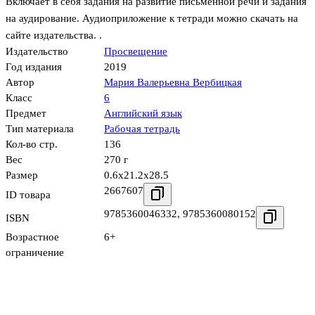
Включает в себя задания на развитие письменной речи и задания
на аудирование. Аудиоприложение к тетради можно скачать на
сайте издательства. .
Издательство
Просвещение
Год издания
2019
Автор
Мария Валерьевна Вербицкая
Класс
6
Предмет
Английский язык
Тип материала
Рабочая тетрадь
Кол-во стр.
136
Вес
270 г
Размер
0.6x21.2x28.5
2667607
ID товара
9785360046332
,
9785360080152
ISBN
Возрастное
6+
ограничение