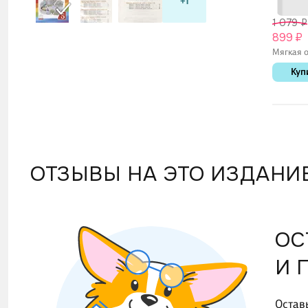
+1
1 079 ₽
899 ₽
Мягкая о
Куп
ОТЗЫВЫ НА ЭТО ИЗДАНИ
ОС
И 
Остав