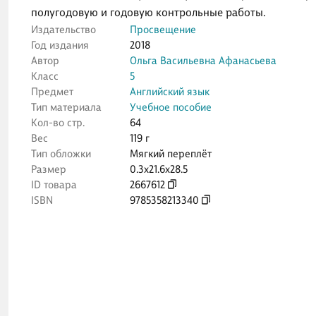
полугодовую и годовую контрольные работы.
Издательство
Просвещение
Год издания
2018
Автор
Ольга Васильевна Афанасьева
Класс
5
Предмет
Английский язык
Тип материала
Учебное пособие
Кол-во стр.
64
Вес
119 г
Тип обложки
Мягкий переплёт
Размер
0.3x21.6x28.5
ID товара
2667612
ISBN
9785358213340