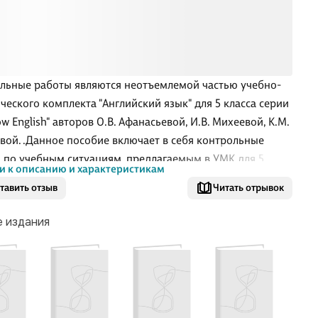
льные работы являются неотъемлемой частью учебно-
ческого комплекта "Английский язык" для 5 класса серии
w English" авторов О.В. Афанасьевой, И.В. Михеевой, К.М.
вой. .Данное пособие включает в себя контрольные
 по учебным ситуациям, предлагаемым в УМК для 5
и к описанию и характеристикам
, а также полугодовую и годовую контрольные работы.
тавить отзыв
Читать отрывок
е издания