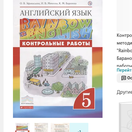
Контро
методи
"Rainbo
Барано
работы
Перейт
класса
Ос
Други