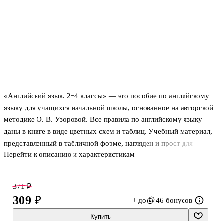
«Английский язык. 2−4 классы» — это пособие по английскому
языку для учащихся начальной школы, основанное на авторской
методике О. В. Узоровой. Все правила по английскому языку
даны в книге в виде цветных схем и таблиц. Учебный материал,
представленный в табличной форме, нагляден и прост для
Перейти к описанию и характеристикам
понимания, а цветовое оформление облегчает запоминание
информации и делает процесс обучения эффективным.
371 ₽
309 ₽
+ до
46 бонусов
Купить