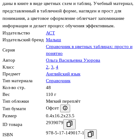
даны в книге в виде цветных схем и таблиц. Учебный материал,
представленный в табличной форме, нагляден и прост для
понимания, а цветовое оформление облегчает запоминание
информации и делает процесс обучения эффективным.
Издательство
АСТ
Издательский бренд
Малыш
Справочник в цветных таблицах: просто и
Серия
понятно
Автор
Ольга Васильевна Узорова
Класс
2
,
3
,
4
Предмет
Английский язык
Тип материала
Справочник
Кол-во стр.
48
Вес
110 г
Тип обложки
Мягкий переплёт
Офсет
Тип бумаги
Размер
0.4x16.2x23.5
2939079
ID товара
978-5-17-149017-1
ISBN