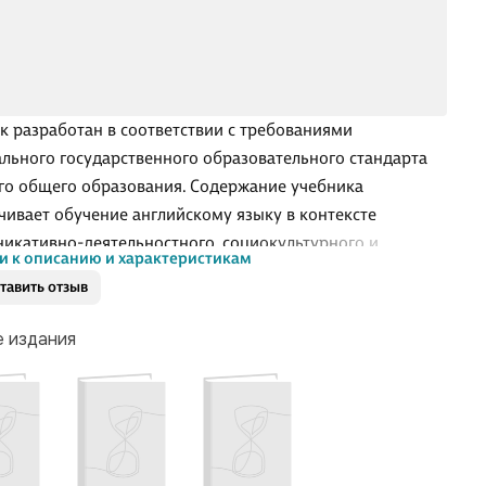
к разработан в соответствии с требованиями
льного государственного образовательного стандарта
го общего образования. Содержание учебника
чивает обучение английскому языку в контексте
икативно-деятельностного, социо­культурного и
и к описанию и характеристикам
тно ориентированного подходов к развитию учащихся;
тавить отзыв
ет множество естественных ситуаций общения; создает
цию к изучению английского языка. .
е издания