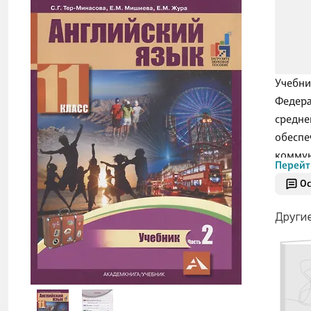
Учебни
Федера
средне
обеспе
коммун
Перейт
личнос
Ос
включа
мотива
Други