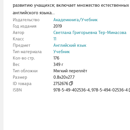
развитию учащихся; включает множество естественных
английского языка. .
Издательство
Академкнига/Учебник
Год издания
2019
Автор
Светлана Григорьевна Тер-Минасова
Класс
11
Предмет
Английский язык
Тип материала
Учебник
Кол-во стр.
176
Вес
349 г
Тип обложки
Мягкий переплёт
Размер
0.8x20x27.7
ID товара
2752676
ISBN
978-5-49-402536-4
,
978-5-494-02536-4