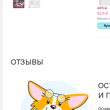
995 ₽
829 ₽
Мягкая о
Куп
ОТЗЫВЫ
ОС
И 
Остав