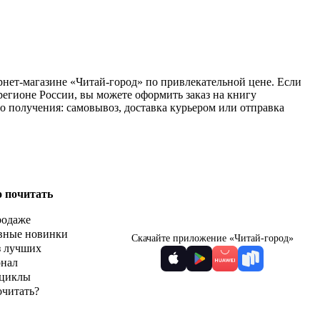
рнет-магазине «Читай-город» по привлекательной цене. Если
егионе России, вы можете оформить заказ на книгу
о получения: самовывоз, доставка курьером или отправка
о почитать
родаже
вные новинки
Скачайте приложение «Читай-город»
з лучших
рнал
циклы
очитать?