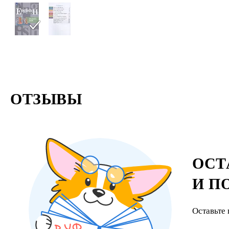
ОТЗЫВЫ
ОСТ
И П
Оставьте 