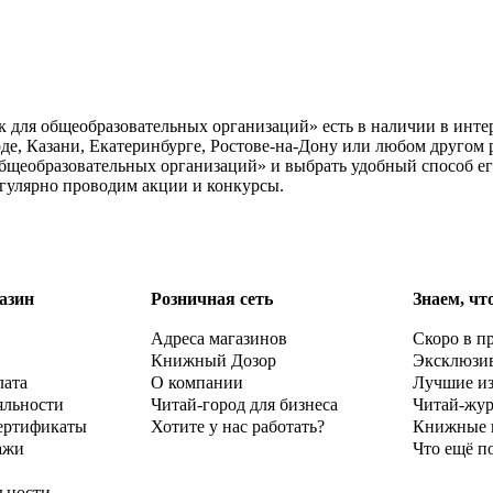
к для общеобразовательных организаций» есть в наличии в инте
е, Казани, Екатеринбурге, Ростове-на-Дону или любом другом р
общеобразовательных организаций» и выбрать удобный способ ег
егулярно проводим акции и конкурсы.
азин
Розничная сеть
Знаем, чт
Адреса магазинов
Скоро в п
Книжный Дозор
Эксклюзи
лата
О компании
Лучшие и
яльности
Читай-город для бизнеса
Читай-жу
ертификаты
Хотите у нас работать?
Книжные 
ажи
Что ещё п
ьности