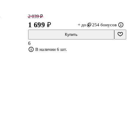
а
2 039 ₽
1 699 ₽
+ до
254 бонусов
Купить
6
В наличии 6 шт.