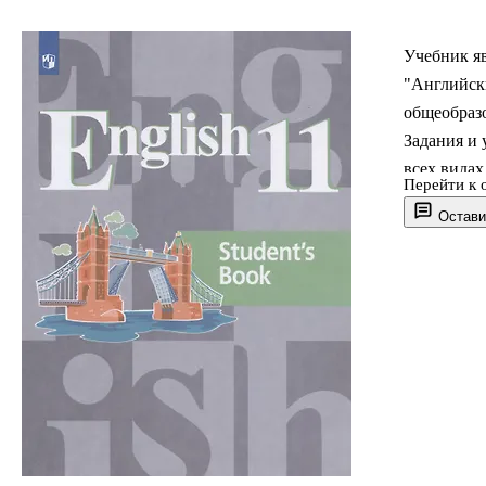
Учебник я
"Английски
общеобраз
Задания и
всех видах
Перейти к 
письме), 
Остави
предметных
Учебник т
деятельнос
мультимед