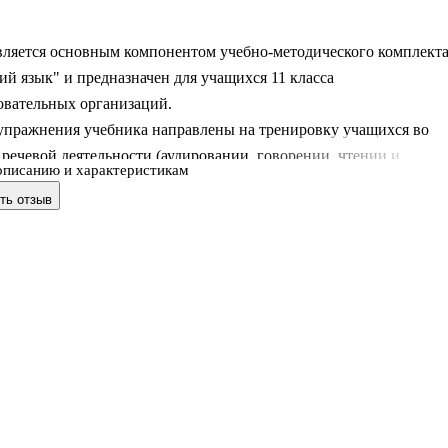
вляется основным компонентом учебно-методического комплект
й язык" и предназначен для учащихся 11 класса
овательных организаций.
 упражнения учебника направлены на тренировку учащихся во
 речевой деятельности (аудировании, говорении, чтении и
описанию и характеристикам
обеспечивают достижение личностных, метапредметных и
ть отзыв
 результатов и готовят выпускников к сдаче ЕГЭ.
акже предусматривает участие школьников в проектной
ти и в учебно-исследовательской работе с использованием
ийных ресурсов и компьютерных технологий.