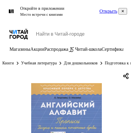
Откройте в приложении
Открыть
Место встречи с книгами
Магазины
Акции
Распродажа
Читай-школа
Сертификаты
П
Книги
Учебная литература
Для дошкольников
Подготовка к ш