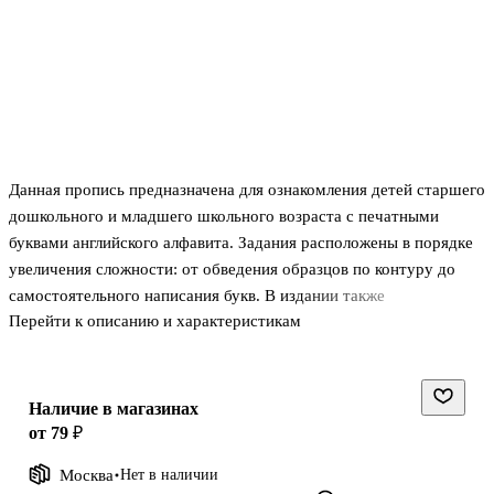
Данная пропись предназначена для ознакомления детей старшего
дошкольного и младшего школьного возраста с печатными
буквами английского алфавита. Задания расположены в порядке
увеличения сложности: от обведения образцов по контуру до
самостоятельного написания букв. В издании также
Перейти к описанию и характеристикам
представлены изображения с транслитерацией и подписями,
благодаря которым ребёнок сможет выучить буквы и первые
слова на иностранном языке.
Пропись может быть использована специалистами детских
Наличие в магазинах
садов, центров раннего развития, школ, а также родителями для
от 79 ₽
занятий в домашних условиях.
Москва
Нет в наличии