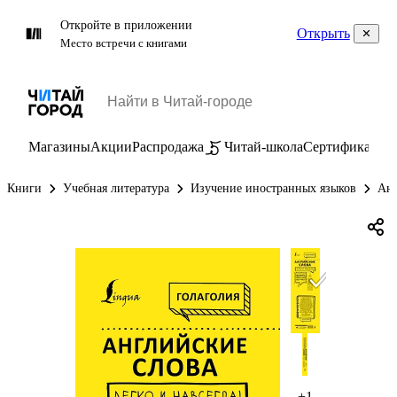
Откройте в приложении
Открыть
Место встречи с книгами
Магазины
Акции
Распродажа
Читай-школа
Сертификаты
П
Книги
Учебная литература
Изучение иностранных языков
Анг
+1