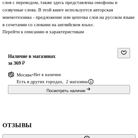
слов с переводом, также здесь представлены омофоны и
созвучные слова. В этой книге используется авторская
мнемотехника - предложение или цепочка слов на русском языке
в сочетании со словами на английском языке.
Перейти к описанию и характеристикам
Это первое печатное издание полюбившейся многим книги,
ранее опубликованной на Литресе.
Читайте яркие рифмовки и запоминайте много английских слов
легко и навсегда!
Наличие в магазинах
за 369 ₽
Москва
Нет в наличии
Есть в других городах,
2 магазина
Посмотреть наличие
ОТЗЫВЫ