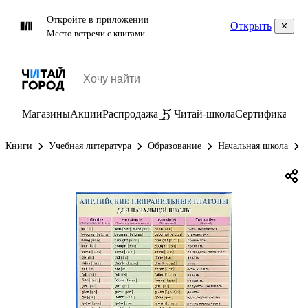
Откройте в приложении
Открыть
Место встречи с книгами
Магазины
Акции
Распродажа
Читай-школа
Сертификаты
П
Книги
Учебная литература
Образование
Начальная школа