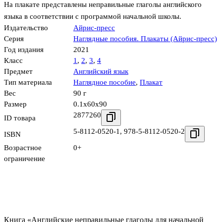
На плакате представлены неправильные глаголы английского
языка в соответствии с программой начальной школы.
Издательство
Айрис-пресс
Серия
Наглядные пособия. Плакаты (Айрис-пресс)
Год издания
2021
Класс
1
,
2
,
3
,
4
Предмет
Английский язык
Тип материала
Наглядное пособие
,
Плакат
Вес
90 г
Размер
0.1x60x90
2877260
ID товара
5-8112-0520-1
,
978-5-8112-0520-2
ISBN
Возрастное
0+
ограничение
Книга «Английские неправильные глаголы для начальной