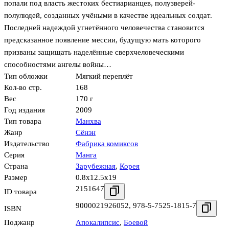
попали под власть жестоких бестиарианцев, полузверей-
полулюдей, созданных учёными в качестве идеальных солдат.
Последней надеждой угнетённого человечества становится
предсказанное появление мессии, будущую мать которого
призваны защищать наделённые сверхчеловеческими
способностями ангелы войны…
Тип обложки
Мягкий переплёт
Кол-во стр.
168
Вес
170 г
Год издания
2009
Тип товара
Манхва
Жанр
Сёнэн
Издательство
Фабрика комиксов
Серия
Манга
Страна
Зарубежная
,
Корея
Размер
0.8x12.5x19
2151647
ID товара
9000021926052
,
978-5-7525-1815-7
ISBN
Поджанр
Апокалипсис
,
Боевой