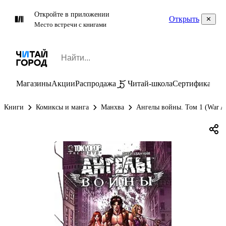
Откройте в приложении
Открыть
Место встречи с книгами
Магазины
Акции
Распродажа
Читай-школа
Сертификаты
П
Книги
Комиксы и манга
Манхва
Ангелы войны. Том 1 (War A