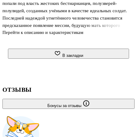
попали под власть жестоких бестиарианцев, полузверей-
полулюдей, созданных учёными в качестве идеальных солдат.
Последней надеждой угнетённого человечества становится
предсказанное появление мессии, будущую мать которого
Перейти к описанию и характеристикам
призваны защищать наделённые сверхчеловеческими
способностями ангелы войны…
В закладки
ОТЗЫВЫ
Бонусы за отзывы