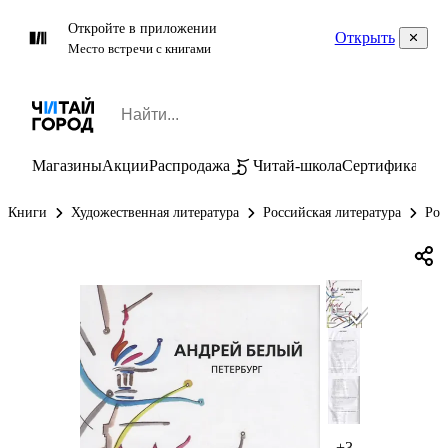
Откройте в приложении
Открыть
Место встречи с книгами
Магазины
Акции
Распродажа
Читай-школа
Сертификаты
П
Книги
Художественная литература
Российская литература
Рос
+3