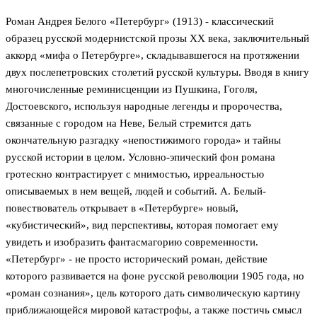
Роман Андрея Белого «Петербург» (1913) - классический
образец русской модернистской прозы XX века, заключительный
аккорд «мифа о Петербурге», складывавшегося на протяжении
двух послепетровских столетий русской культуры. Вводя в книгу
многочисленные реминисценции из Пушкина, Гоголя,
Достоевского, используя народные легенды и пророчества,
связанные с городом на Неве, Белый стремится дать
окончательную разгадку «непостижимого города» и тайны
русской истории в целом. Условно-эпический фон романа
гротескно контрастирует с мнимостью, ирреальностью
описываемых в нем вещей, людей и событий. А. Белый-
повествователь открывает в «Петербурге» новый,
«кубистический», вид перспективы, которая помогает ему
увидеть и изобразить фантасмагорию современности.
«Петербург» - не просто исторический роман, действие
которого развивается на фоне русской революции 1905 года, но
«роман сознания», цель которого дать символическую картину
приближающейся мировой катастрофы, а также постичь смысл