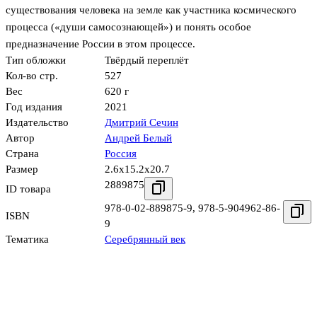
существования человека на земле как участника космического
процесса («души самосознающей») и понять особое
предназначение России в этом процессе.
Тип обложки
Твёрдый переплёт
Кол-во стр.
527
Вес
620 г
Год издания
2021
Издательство
Дмитрий Сечин
Автор
Андрей Белый
Страна
Россия
Размер
2.6x15.2x20.7
2889875
ID товара
978-0-02-889875-9
,
978-5-904962-86-
ISBN
9
Тематика
Серебрянный век