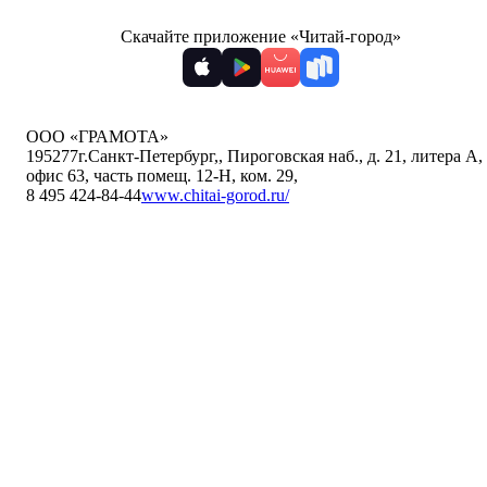
Скачайте приложение «Читай-город»
ООО «ГРАМОТА»
195277
г.Санкт-Петербург,
,
Пироговская наб., д. 21, литера А,
офис 63, часть помещ. 12-Н, ком. 29
,
8 495 424-84-44
www.chitai-gorod.ru/