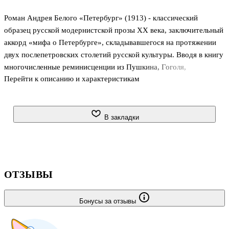
Роман Андрея Белого «Петербург» (1913) - классический
образец русской модернистской прозы XX века, заключительный
аккорд «мифа о Петербурге», складывавшегося на протяжении
двух послепетровских столетий русской культуры. Вводя в книгу
многочисленные реминисценции из Пушкина, Гоголя,
Перейти к описанию и характеристикам
Достоевского, используя народные легенды и пророчества,
связанные с городом на Неве, Белый стремится дать
окончательную разгадку «непостижимого города» и тайны
русской истории в целом. Условно-эпический фон романа
В закладки
гротескно контрастирует с мнимостью, ирреальностью
описываемых в нем вещей, людей и событий. А. Белый-
повествователь открывает в «Петербурге» новый,
«кубистический», вид перспективы, которая помогает ему
ОТЗЫВЫ
Бонусы за отзывы