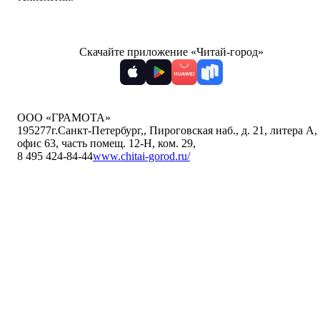
Скачайте приложение «Читай-город»
ООО «ГРАМОТА»
195277
г.Санкт-Петербург,
,
Пироговская наб., д. 21, литера А,
офис 63, часть помещ. 12-Н, ком. 29
,
8 495 424-84-44
www.chitai-gorod.ru/