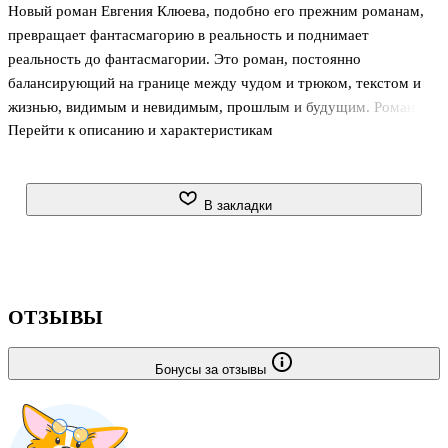
Новый роман Евгения Клюева, подобно его прежним романам,
превращает фантасмагорию в реальность и поднимает
реальность до фантасмагории. Это роман, постоянно
балансирующий на границе между чудом и трюком, текстом и
жизнью, видимым и невидимым, прошлым и будущим. Роман,
Перейти к описанию и характеристикам
чьи сюжетные линии суть теряющиеся друг в друге миры: мир
цирка, мир высокой науки, мир паранормальных явлений, мир
мифов, слухов и сплетен. . . . .
В закладки
ОТЗЫВЫ
Бонусы за отзывы