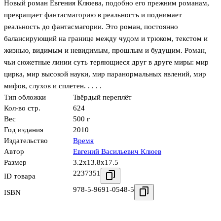
Новый роман Евгения Клюева, подобно его прежним романам,
превращает фантасмагорию в реальность и поднимает
реальность до фантасмагории. Это роман, постоянно
балансирующий на границе между чудом и трюком, текстом и
жизнью, видимым и невидимым, прошлым и будущим. Роман,
чьи сюжетные линии суть теряющиеся друг в друге миры: мир
цирка, мир высокой науки, мир паранормальных явлений, мир
мифов, слухов и сплетен. . . . .
Тип обложки
Твёрдый переплёт
Кол-во стр.
624
Вес
500 г
Год издания
2010
Издательство
Время
Автор
Евгений Васильевич Клюев
Размер
3.2x13.8x17.5
2237351
ID товара
978-5-9691-0548-5
ISBN