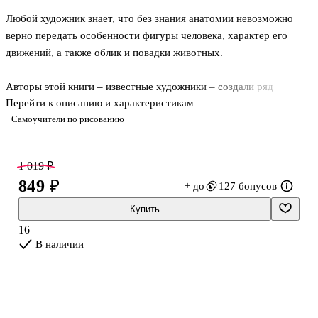
Любой художник знает, что без знания анатомии невозможно
верно передать особенности фигуры человека, характер его
движений, а также облик и повадки животных.
Авторы этой книги – известные художники – создали ряд
Перейти к описанию и характеристикам
анатомических рисунков, набросков и схем. Они помогут вам
Самоучители по рисованию
понять основы анатомии, познакомят с важнейшими законами
строения тела, которые позволят с легкостью изобразить
костную и мускульные системы мужчины, женщины, ребенка и
1 019 ₽
животного.
849 ₽
+ до
127 бонусов
Купить
16
В наличии