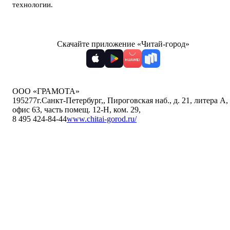
технологии
.
Скачайте приложение «Читай-город»
ООО «ГРАМОТА»
195277
г.Санкт-Петербург,
,
Пироговская наб., д. 21, литера А,
офис 63, часть помещ. 12-Н, ком. 29
,
8 495 424-84-44
www.chitai-gorod.ru/