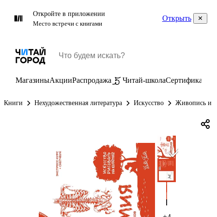
Откройте в приложении
Открыть
Место встречи с книгами
Магазины
Акции
Распродажа
Читай-школа
Сертификаты
П
Книги
Нехудожественная литература
Искусство
Живопись и г
+4