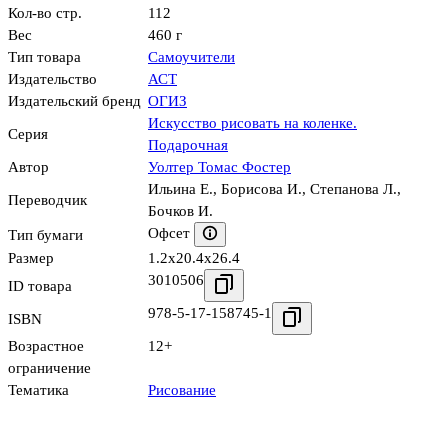
Кол-во стр.
112
Вес
460 г
Тип товара
Самоучители
Издательство
АСТ
Издательский бренд
ОГИЗ
Искусство рисовать на коленке.
Серия
Подарочная
Автор
Уолтер Томас Фостер
Ильина Е.
,
Борисова И.
,
Степанова Л.
,
Переводчик
Бочков И.
Офсет
Тип бумаги
Размер
1.2x20.4x26.4
3010506
ID товара
978-5-17-158745-1
ISBN
Возрастное
12+
ограничение
Тематика
Рисование