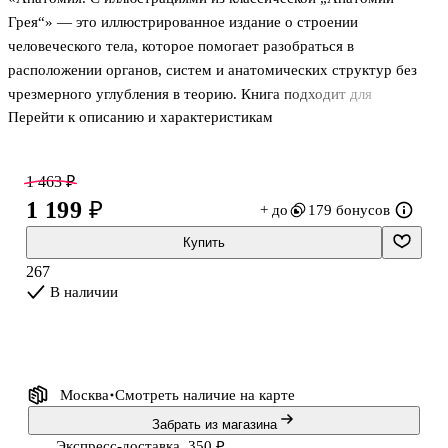
Грея“» — это иллюстрированное издание о строении
человеческого тела, которое помогает разобраться в
расположении органов, систем и анатомических структур без
чрезмерного углубления в теорию. Книга подходит для
Перейти к описанию и характеристикам
знакомства с основами анатомии, повторения уже изученного
материала и быстрого обращения к ключевым терминам. В её
основе — классические изображения, дополненные краткими и
1 463 ₽
понятными пояснениями, благодаря чему материал
1 199 ₽
+ до
179 бонусов
воспринимается последовательно и наглядно. Издание особенно
удобно тем, кто хочет лучше ориентироваться в медицинской
Купить
номенклатуре, освежить базовые знания и держать под рукой
267
компактный визуальный справочник.
В наличии
Кни
Москва
Смотреть наличие
на карте
Забрать из магазина
Экспресс-доставка, 350 ₽