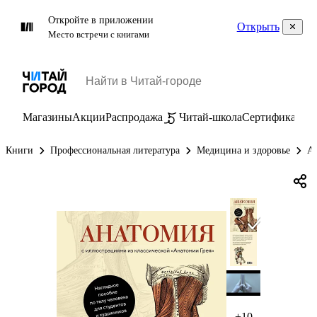
Откройте в приложении
Открыть
Место встречи с книгами
Магазины
Акции
Распродажа
Читай-школа
Сертификаты
П
Книги
Профессиональная литература
Медицина и здоровье
А
+10