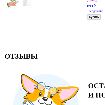
1 079 ₽
899 ₽
Твёрдая обл.
Купить
ОТЗЫВЫ
ОСТ
И П