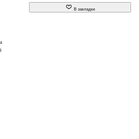
В закладки
а
й