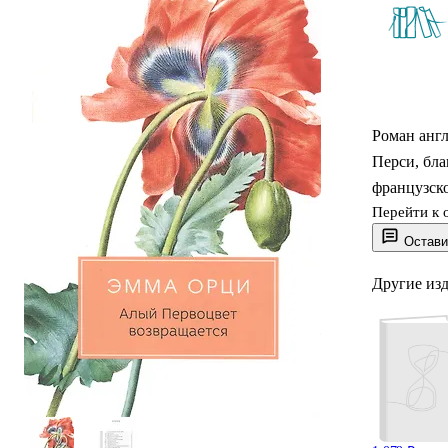
Роман анг
Перси, бла
французск
Перейти к 
Остави
Другие из