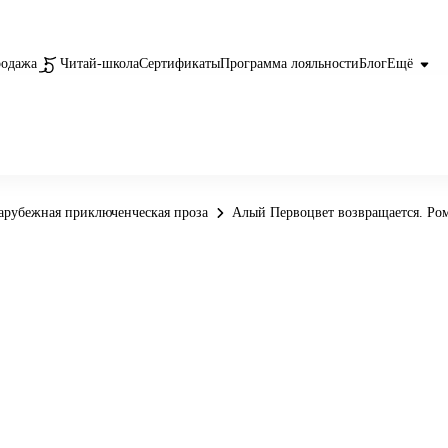
родажа
Читай-школа
Сертификаты
Программа лояльности
Блог
Ещё
арубежная приключенческая проза
Алый Первоцвет возвращается. Ро