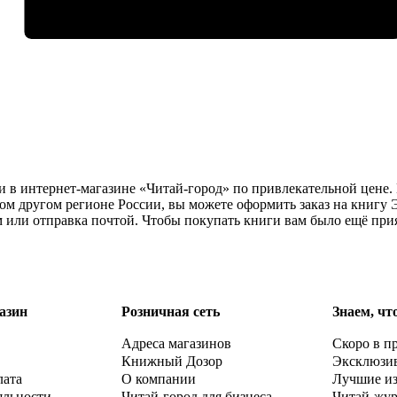
и в интернет-магазине «Читай-город» по привлекательной цене.
бом другом регионе России, вы можете оформить заказ на книг
м или отправка почтой. Чтобы покупать книги вам было ещё при
азин
Розничная сеть
Знаем, чт
Адреса магазинов
Скоро в п
Книжный Дозор
Эксклюзи
лата
О компании
Лучшие и
яльности
Читай-город для бизнеса
Читай-жу