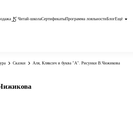
родажа
Читай-школа
Сертификаты
Программа лояльности
Блог
Ещё
ура
Сказки
Аля, Кляксич и буква "А". Рисунки В.Чижикова
.Чижикова