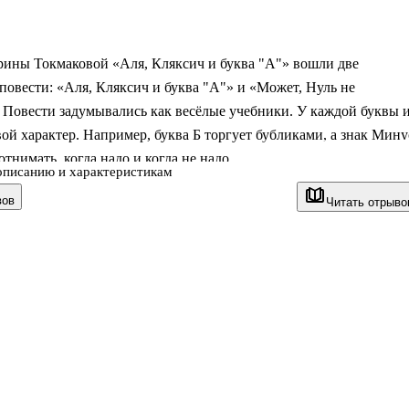
рины Токмаковой «Аля, Кляксич и буква "А"» вошли две
повести: «Аля, Кляксич и буква "А"» и «Может, Нуль не
 Повести задумывались как весёлые учебники. У каждой буквы 
ой характер. Например, буква Б торгует бубликами, а знак Мину
отнимать, когда надо и когда не надо.
описанию и характеристикам
месте с главными героями Алей и Антоном отправятся в
вов
Читать отрыво
е по Азбуке и учебнику математики, познакомятся с буквами и
ыполнят весёлые задания и помогут ребятам одолеть злобного
 Рисунки Виктора Чижикова очень точно передают характер
рсонажа и добавляют веселья.
одится дошкольникам для подготовки к школе, а ученикам 1-2 к