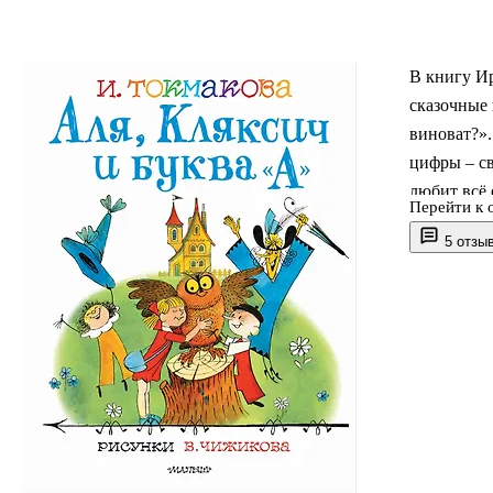
В книгу И
сказочные 
виноват?».
цифры – св
любит всё 
Перейти к 
Читатели в
5 отзы
путешестви
цифрами, в
Кляксича.
каждого пе
Книга приг