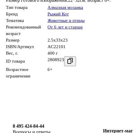
Размер готового изображения:22*32см. Возраст 6+.
Тип товара
Алмазная мозаика
Бренд
Рыжий Кот
Тематика
Животные и птицы
Рекомендованный
От 6 лет и старше
возраст
Размер
2.5x33x23
ISBN/Артикул
AC22101
Вес, г.
400 г
2808923
ID товара
Возрастное
6+
ограничение
8 495 424-84-44
Интернет-маг
Вопросы и ответы