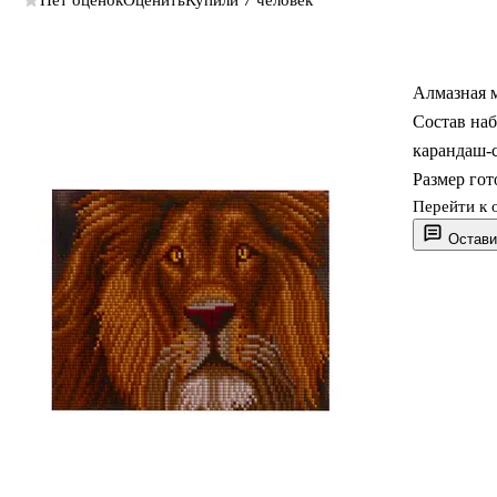
Нет оценок
Оценить
Купили 7 человек
Алмазная 
Состав наб
карандаш-с
Размер гот
Перейти к 
Остави