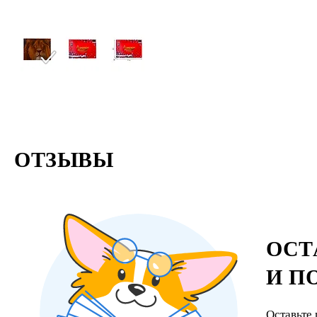
ОТЗЫВЫ
ОСТ
И П
Оставьте 