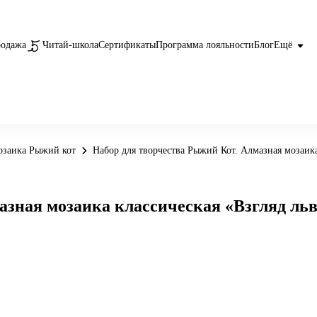
родажа
Читай-школа
Сертификаты
Программа лояльности
Блог
Ещё
озаика Рыжий кот
Набор для творчества Рыжий Кот. Алмазная мозаика
ная мозаика классическая «Взгляд льва»