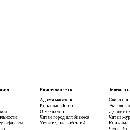
азин
Розничная сеть
Знаем, чт
Адреса магазинов
Скоро в п
Книжный Дозор
Эксклюзи
лата
О компании
Лучшие и
яльности
Читай-город для бизнеса
Читай-жу
ертификаты
Хотите у нас работать?
Книжные 
ажи
Что ещё п