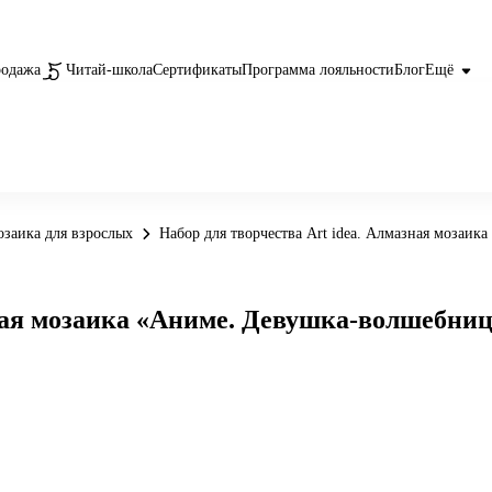
родажа
Читай-школа
Сертификаты
Программа лояльности
Блог
Ещё
заика для взрослых
Набор для творчества Art idea. Алмазная мозаик
ная мозаика «Аниме. Девушка-волшебница 