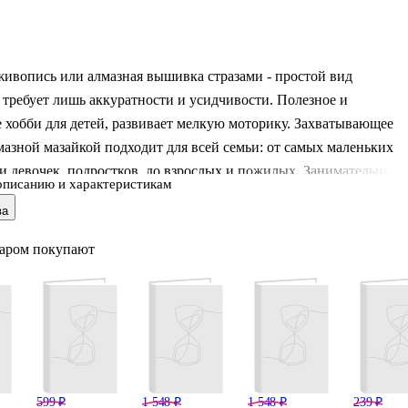
ивопись или алмазная вышивка стразами - простой вид
 требует лишь аккуратности и усидчивости. Полезное и
 хобби для детей, развивает мелкую моторику. Захватывающее
мазной мазайкой подходит для всей семьи: от самых маленьких
и девочек, подростков, до взрослых и пожилых. Занимательный
описанию и характеристикам
оторый может стать источником вдохновения и радости для
ва
творчества. Это отличный способ провести свободное время,
свое творческое начало и получать удовольствие от процесса
варом покупают
никальной картинки. Картина стразами на подрамнике – это
ешение для тех, кто хочет создать оригинальную и яркую картин
анет настоящ
599 ₽
1 548 ₽
1 548 ₽
239 ₽