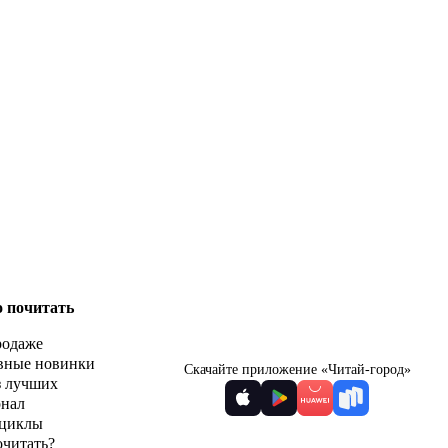
о почитать
родаже
вные новинки
Скачайте приложение «Читай-город»
з лучших
рнал
циклы
очитать?