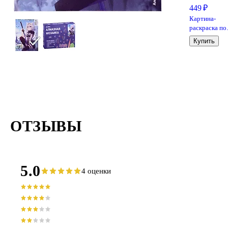
449 ₽
Картина-
раскраска по
номерам «Ан
Купить
Лисенок с
лапшой раме
16,5 х 13 см, 
idea
ОТЗЫВЫ
5.0
4 оценки