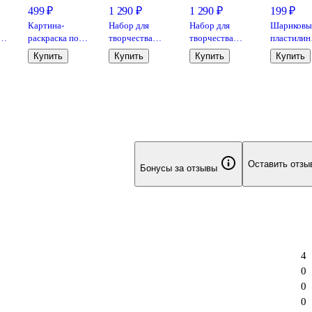
499 ₽
1 290 ₽
1 290 ₽
199 ₽
Картина-
Набор для
Набор для
Шариковы
раскраска по
творчества
творчества
пластилин
име
номерам
Origami.
Origami.
модели "P
Купить
Купить
Купить
Купить
«Котёнок с
Алмазное панно
Алмазное панно
Foam", бе
н»,
кофе», 20 х 14
на подвесе
на подвесе
Art
см, Артвентура
«Золотой
«Царство
дворец», 30 х 50
Небожителей»,
см, с частичной
30 х 50 см, с
выкладкой
частичной
выкладкой
Оставить отзы
Бонусы за отзывы
4
0
0
0