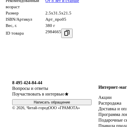
Рекомендованный
От 8 лет и старше
возраст
Размер
2.5x31.5x21.5
ISBN/Артикул
Арт_про05
Вес, г.
380 г
2984665
ID товара
8 495 424-84-44
Интернет-маг
Вопросы и ответы
Поучаствовать в интервью
Акции
Написать обращение
Распродажа
© 2026, Читай-город
ООО «ГРАМОТА»
Доставка и оп
Программа ло
Подарочные с
Правила прод