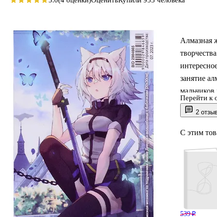
5.0
(4 оценки)
Оценить
Купили 953 человека
Алмазная ж
творчества
интересное
занятие ал
мальчиков 
Перейти к 
процесс, к
2 отзы
любителей 
развивать 
С этим то
создания у
отличное р
которая ст
539 ₽