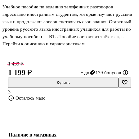
Учебное пособие по ведению телефонных разговоров
адресовано иностранным студентам, которые изучают русский
язык и продолжают совершенствовать свои знания. Стартовый
уровень русского языка иностранных учащихся для работы по
учебному пособию — В1. .Пособие состоит из трёх глав, в
Перейти к описанию и характеристикам
каждой из которых представлены: этикетные выражения и
речевые стереотипы современного телефонного разговора;
диалоги, иллюстрирующие телефонный разговор в типичных
1 439 ₽
ситуациях общения; задания, направленные на развитие
1 199 ₽
+ до
179 бонусов
восприятия и понимания аутентичных телефонных текстов и на
самостоятельное построение высказываний по телефону. .В
Купить
конце пособия помещено приложение — «Краткий словарь
3
молодёжного жаргона», который включа
Осталось мало
Наличие в магазинах