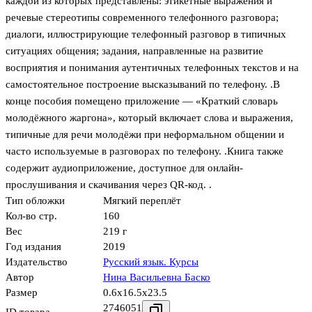
каждой из которых представлены: этикетные выражения и
речевые стереотипы современного телефонного разговора;
диалоги, иллюстрирующие телефонный разговор в типичных
ситуациях общения; задания, направленные на развитие
восприятия и понимания аутентичных телефонных текстов и на
самостоятельное построение высказываний по телефону. .В
конце пособия помещено приложение — «Краткий словарь
молодёжного жаргона», который включает слова и выражения,
типичные для речи молодёжи при неформальном общении и
часто используемые в разговорах по телефону. .Книга также
содержит аудиоприложение, доступное для онлайн-
прослушивания и скачивания через QR-код. .
Тип обложки
Мягкий переплёт
Кол-во стр.
160
Вес
219 г
Год издания
2019
Издательство
Русский язык. Курсы
Автор
Нина Васильевна Баско
Размер
0.6x16.5x23.5
2746051
ID товара