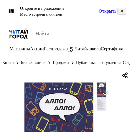
Откройте в приложении
Открыть
Место встречи с книгами
Магазины
Акции
Распродажа
Читай-школа
Сертификаты
П
Книги
Бизнес-книги
Продажи
Публичные выступления. Созд