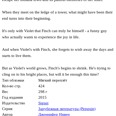
When they meet on the ledge of a tower, what might have been their
end turns into their beginning.
It's only with Violet that Finch can truly be himself - a funny guy
who actually wants to experience the joy in life.
And when Violet's with Finch, she forgets to wish away the days and
starts to live them.
But as Violet's world grows, Finch's begins to shrink. He's trying to
cling on to his bright places, but will it be enough this time?
Тип обложки
Мягкий переплёт
Кол-во стр.
424
Вес
298 г
Год издания
2015
Издательство
Signet
Серия
Зарубежная литература (Penguin)
Автор
Дженнифер Нивен