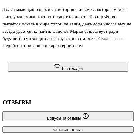
Захватывающая и красивая история о девочке, которая учится
жить у мальчика, которого тянет к смерти. Теодор Финч
пытается искать в мире хорошие вещи, даже если иногда ему не
всегда удается их найти. Вайолет Марки существует ради
будущего, считая дни до того, как она сможет сбежать из своего
Перейти к описанию и характеристикам
городка в Индиане и его болезненных воспоминаний о своей
сестре. Когда они встречаются на выступе башни, то, что могло
бы стать их концом, превращается в их начало. Только с Вайолет
Финч может по-настоящему быть самим собой - забавным
В закладки
парнем, который на самом деле хочет испытывать радость в
жизни. И когда Вайолет с Финчем, она забывает желать, чтобы
дни прошли как можно быстрее, и начинает их прожива
ОТЗЫВЫ
Бонусы за отзывы
Оставить отзыв