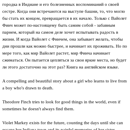
городка в Индиане и его болезненных воспоминаний о своей
сестре. Когда они встречаются на выступе башни, то, что могло
бы стать их концом, превращается в их начало. Только с Вайолет
Финч может по-настоящему быть самим собой - забавным
парнем, который на самом деле хочет испытывать радость в
жизни. И когда Вайолет с Финчем, она забывает желать, чтобы
дни прошли как можно быстрее, и начинает их проживать. Но по
мере того, как мир Вайолет растет, мир Финча начинает
сжиматься. Он пытается цепляться за свои яркие места, но будет
ли этого достаточно на этот раз? Книга на английском языке.
A compelling and beautiful story about a girl who learns to live from
a boy who's drawn to death.
Theodore Finch tries to look for good things in the world, even if
sometimes he doesn't always find them.
Violet Markey exists for the future, counting the days until she can
escape her Indiana town and its painful memories of her sister.