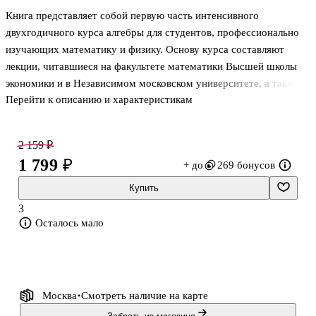
Книга представляет собой первую часть интенсивного
двухгодичного курса алгебры для студентов, профессионально
изучающих математику и физику. Основу курса составляют
лекции, читавшиеся на факультете математики Высшей школы
экономики и в Независимом московском университете, а также
Перейти к описанию и характеристикам
материалы сопровождавших их семинарских занятий. В книге
также приводится большое количество задач и упражнений.
Новое издание отличается от издания 2013 года: материал
2 159 ₽
переработан, существенно расширен и иначе распределен между
1 799 ₽
+ до
269 бонусов
двумя частями.
Купить
3
Осталось мало
Москва
Смотреть наличие
на карте