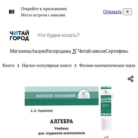
Откройте в приложении
Открыть
Место встречи с книгами
Магазины
Акции
Распродажа
Читай-школа
Сертификаты
П
Книги
Научно-популярные книги
Физико-математические науки
+5