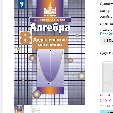
Дидакт
контро
учебник
сложно
требов
Перейт
Ос
Други
659 ₽
549 ₽
Мягкая о