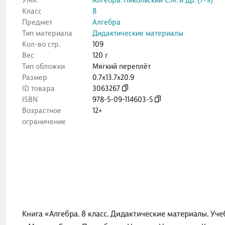
УМК
Алгебра. Никольский С.М. и др. (7-9)
Класс
8
Предмет
Алгебра
Тип материала
Дидактические материалы
Кол-во стр.
109
Вес
120 г
Тип обложки
Мягкий переплёт
Размер
0.7x13.7x20.9
ID товара
3063267
ISBN
978-5-09-114603-5
Возрастное
12+
ограничение
Книга «Алгебра. 8 класс. Дидактические материалы. Уч