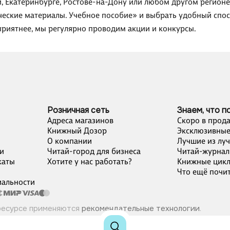
и, Екатеринбурге, Ростове-на-Дону или любом другом регионе
ические материалы. Учебное пособие» и выбрать удобный спос
приятнее, мы регулярно проводим акции и конкурсы.
Розничная сеть
Знаем, что п
Адреса магазинов
Скоро в прод
Книжный Дозор
Эксклюзивные
О компании
Лучшие из лу
и
Читай-город для бизнеса
Читай-журнал
каты
Хотите у нас работать?
Книжные цик
Что ещё почит
альности
ресурсе применяются
рекомендательные технологии
.