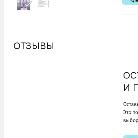
Куп
ОТЗЫВЫ
ОС
И 
Остав
Это п
выбор