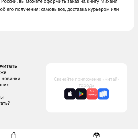
 России, вы можете оформить заказ на книгу Михаил
об его получения: самовывоз, доставка курьером или
очитать
аже
 новинки
Скачайте приложение «Читай-
чших
город»
лы
ать?