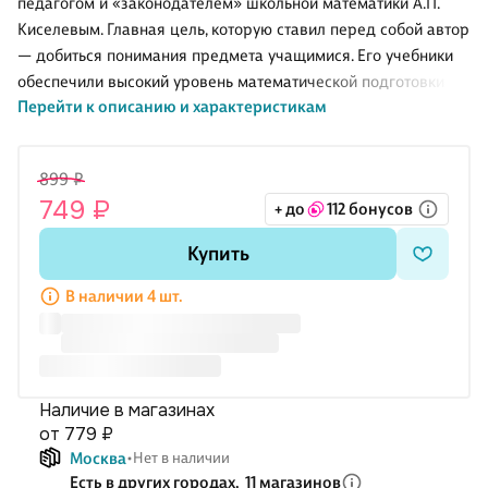
педагогом и «законодателем» школьной математики А.П.
Киселевым. Главная цель, которую ставил перед собой автор
— добиться понимания предмета учащимися. Его учебники
обеспечили высокий уровень математической подготовки
Перейти к описанию и характеристикам
нескольким поколениям граждан нашей страны.
Особенность подачи материала состоит в точности понятий,
простоте рассуждений и сжатости изложения. Благодаря
899 ₽
этому обучение дается легко и приносит хороший результат.
749 ₽
+ до
112 бонусов
Книга состоит из двух частей. Настоящая вторая часть
Купить
содержит информацию о преобразованиях со степенями и
корнями, линейной и квадратной функциях, рассматривает
В наличии 4 шт.
их графики, раскрывает понятия арифметической, гео
Наличие в магазинах
от 779 ₽
Москва
Нет в наличии
Есть в других городах,
11 магазинов