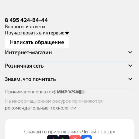
8 495 424-84-44
Вопросы и ответы
Поучаствовать в интервью
Написать обращение
Интернет-магазин
Акции
Розничная сеть
Распродажа
Доставка и оплата
Адреса магазинов
Знаем, что почитать
Программа лояльности
Книжный Дозор
Подарочные сертификаты
О компании
Скоро в продаже
Принимаем к оплате
Правила продажи
Читай-город для бизнеса
Эксклюзивные новинки
На информационном ресурсе применяются
Политика конфиденциальности
Хотите у нас работать?
Лучшие из лучших
рекомендательные технологии
.
Читай-журнал
Книжные циклы
Что ещё почитать?
Скачайте приложение «Читай-город»