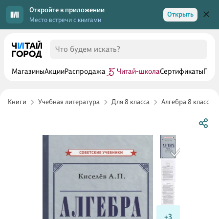
Откройте в приложении
Открыть
Место встречи с книгами
Магазины
Акции
Распродажа
Читай-школа
Сертификаты
Прог
Книги
Учебная литература
Для 8 класса
Алгебра 8 класс
+3