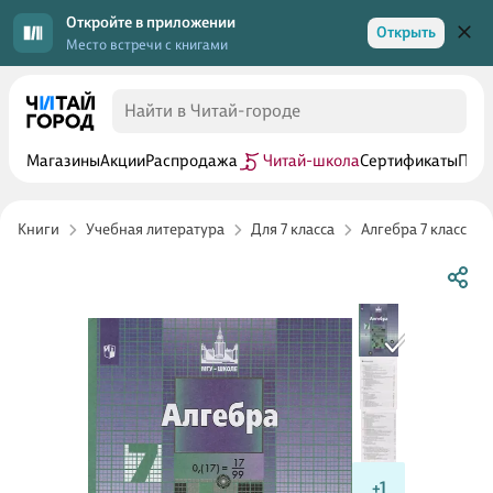
Откройте в приложении
Открыть
Место встречи с книгами
Магазины
Акции
Распродажа
Читай-школа
Сертификаты
Прог
Книги
Учебная литература
Для 7 класса
Алгебра 7 класс
+1