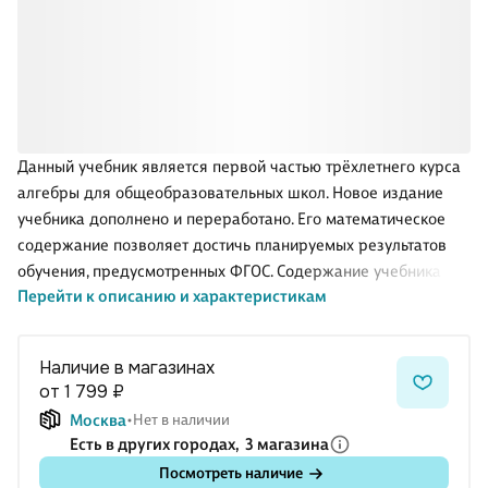
Данный учебник является первой частью трёхлетнего курса
алгебры для общеобразовательных школ. Новое издание
учебника дополнено и переработано. Его математическое
содержание позволяет достичь планируемых результатов
обучения, предусмотренных ФГОС. Содержание учебника
Перейти к описанию и характеристикам
позволяет дать учащимся хорошую подготовку по алгебре в
объёме традиционной общеобразовательной программы
или программы для классов с углублённым изучением
Наличие в магазинах
математики. Теоретическая часть учебника оптимальна по
от 1 799 ₽
объёму, материал излагается ясно и точно, рассматриваемые
Москва
Нет в наличии
примеры очень подробно и в то же время лаконично
Есть в других городах,
3 магазина
объясняют основные приёмы решения типовых упражнений.
Посмотреть наличие
Система задач, разбитых на рубрики, помогает ученикам