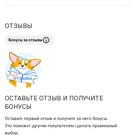
состав которых различен: от 78 до 740 единиц в составе
групп. Во второй части вся лексика располагается по
алфавиту с указанием номера группы для каждого слова,
ОТЗЫВЫ
что облегчит пользователю
Бонусы за отзывы
ОСТАВЬТЕ ОТЗЫВ И ПОЛУЧИТЕ
БОНУСЫ
Оставьте первый отзыв и получите за него бонусы.
Это поможет другим покупателям сделать правильный
выбор.