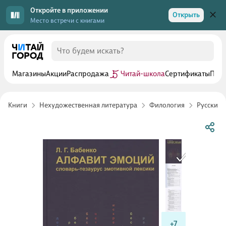
Откройте в приложении
Открыть
Место встречи с книгами
Магазины
Акции
Распродажа
Читай-школа
Сертификаты
Прог
Книги
Нехудожественная литература
Филология
Русский 
+7