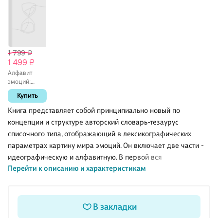
1 799 ₽
1 499 ₽
Алфавит
эмоций:
словарь-
Купить
тезаурус
эмотивной
Книга представляет собой принципиально новый по
лексики
концепции и структуре авторский словарь-тезаурус
списочного типа, отображающий в лексикографических
параметрах картину мира эмоций. Он включает две части -
идеографическую и алфавитную. В первой вся
Перейти к описанию и характеристикам
рассматриваемая эмотивная лексика русского языка дается
в составе денотативно-идеографических групп, в которые
она объединяется по смыслу с учетом отображаемых
эмоций. Всего представлено 11 210 единиц описания, 39
В закладки
семантических групп и 291 подгруппа, количественный