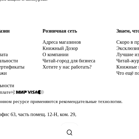
азин
Розничная сеть
Знаем, чт
Адреса магазинов
Скоро в п
Книжный Дозор
Эксклюзи
лата
О компании
Лучшие и
яльности
Читай-город для бизнеса
Читай-жу
ертификаты
Хотите у нас работать?
Книжные 
ажи
Что ещё п
ьности
плате
онном ресурсе применяются
рекомендательные технологии
.
офис 63, часть помещ. 12-Н, ком. 29
,