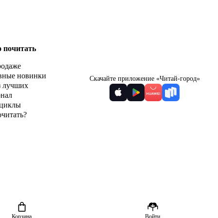
о почитать
родаже
вные новинки
Скачайте приложение «Читай-город»
з лучших
рнал
циклы
очитать?
Корзина
Войти