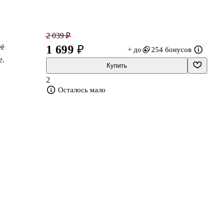
2 039 ₽
её
1 699 ₽
+ до
254 бонусов
е.
Купить
2
Осталось мало
ым