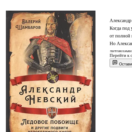
Александр
Когда под 
от полной 
Но Алексан
литовцами.
Перейти к 
Он спасал 
Остави
авторитето
жертвуя со
которого с
Книга изв
и доступн