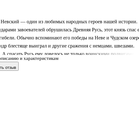
 Невский — один из любимых народных героев нашей истории.
ударами завоевателей обрушилась Древняя Русь, этот князь спас 
гибели. Обычно вспоминают его победы на Неве и Чудском озер
др блестяще выиграл и другие сражения с немцами, шведами,
 А спасать Русь ему довелось не только воинскими подвигами.
описанию и характеристикам
её своей мудрой политикой. Спасал личным обаянием и
ть отзыв
м, сплачивая вокруг себя народ. Спасал своей любовью к людям,
бою ради них. А в результате сумел уберечь то самое ядро, из
тала возрождаться новая великая держава — Россия.
естного писателя-историка Валерия Шамбарова написана прост
ы