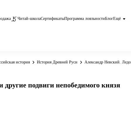
родажа
Читай-школа
Сертификаты
Программа лояльности
Блог
Ещё
ссийская история
История Древней Руси
Александр Невский. Ледо
и другие подвиги непобедимого князя