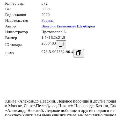
Кол-во стр.
372
Вес
500 г
Год издания
2020
Издательство
Родина
Автор
Валерий Евгеньевич Шамбаров
Иллюстратор
Протопопов Б.
Размер
1.7x16.2x21.5
2800483
ID товара
978-5-907332-90-4
ISBN
Книга «Александр Невский. Ледовое побоище и другие подвиг
в Москве, Санкт-Петербурге, Нижнем Новгороде, Казани, Ек
«Александр Невский. Ледовое побоище и другие подвиги неп
покупать книги вам было ещё приятнее, мы регулярно прово