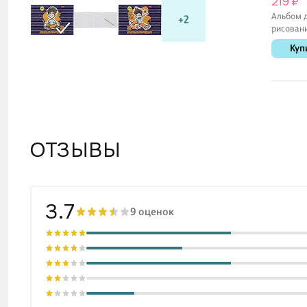
219 ₽
Альбом 
+2
рисован
«Единор
Куп
Listoff А
листов, 
ОТЗЫВЫ
3.7
9 оценок