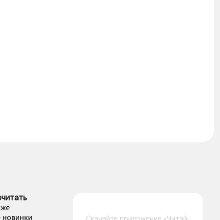
очитать
аже
 новинки
Скачайте приложение «Читай-