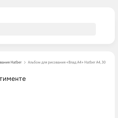
вания Hatber
Альбом для рисования «Влад А4» Hatber А4, 30 листов,
ртименте