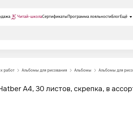
одажа
Читай-школа
Сертификаты
Программа лояльности
Блог
Ещё
ых работ
Альбомы для рисования
Альбомы
Альбомы для рисо
atber А4, 30 листов, скрепка, в ассо