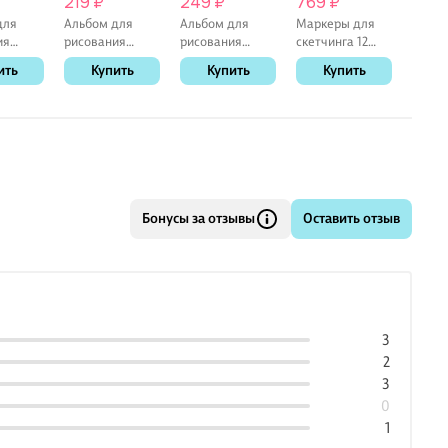
219 ₽
249 ₽
769 ₽
269 
для
Альбом для
Альбом для
Маркеры для
Альбо
ия
рисования
рисования
скетчинга 12
рисов
ог»
«Морской
«Дорога» Listoff
цветов,
А4 "Ц
ить
Купить
Купить
Купить
К
4, 40
пейзаж» Listoff
А4, 40 листов,
пастельные,
гладь"
склейка
А4, 40 листов,
спираль
двусторонние
мел.к
спираль
пулевидный/
мат.л
скошенный
выб.л
наконечник, Art
idea
Бонусы за отзывы
Оставить отзыв
3
2
3
0
1