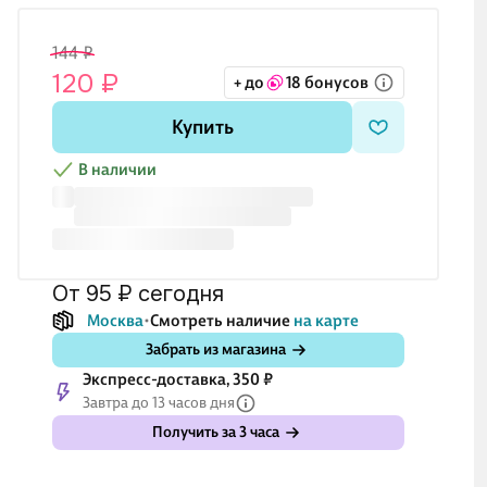
144 ₽
120 ₽
+ до
18 бонусов
Купить
В наличии
от 95 ₽
сегодня
Москва
Смотреть наличие
на карте
Забрать из магазина
Экспресс-доставка, 350 ₽
Завтра до 13 часов дня
Получить за 3 часа
₽
299 ₽
299 ₽
479 ₽
53