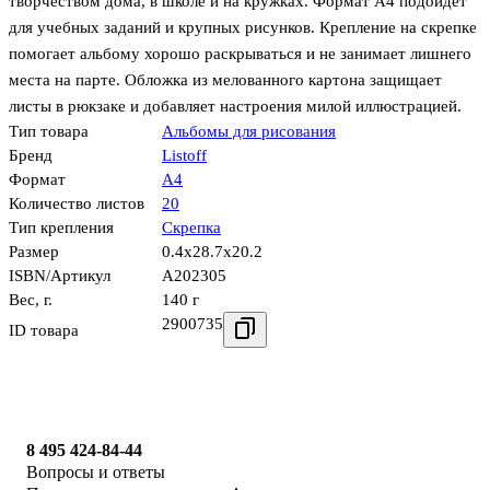
творчеством дома, в школе и на кружках. Формат А4 подойдёт
для учебных заданий и крупных рисунков. Крепление на скрепке
помогает альбому хорошо раскрываться и не занимает лишнего
места на парте. Обложка из мелованного картона защищает
листы в рюкзаке и добавляет настроения милой иллюстрацией.
Тип товара
Альбомы для рисования
Бренд
Listoff
Формат
А4
Количество листов
20
Тип крепления
Скрепка
Размер
0.4x28.7x20.2
ISBN/Артикул
А202305
Вес, г.
140 г
2900735
ID товара
8 495 424-84-44
Вопросы и ответы