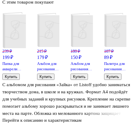
С этим товаром покупают
239 ₽
215 ₽
180 ₽
107 ₽
199 ₽
179 ₽
150 ₽
89 ₽
Папка для
Альбом для
Альбом для
Палитра для
акварели
рисования
рисования
рисования
«Флора», А4,
«Главный
«Уют»
«Цвета
Купить
Купить
Купить
Купить
10 листов
милаш
Listoff А4, 40
прованса»,
С альбомом для рисования «Зайка» от Listoff удобно заниматься
(эксклюзив)»
листов,
овальная,
Listoff А4, 40
скрепка
Проф-Пресс
творчеством дома, в школе и на кружках. Формат А4 подойдёт
листов,
для учебных заданий и крупных рисунков. Крепление на скрепке
скрепка
помогает альбому хорошо раскрываться и не занимает лишнего
места на парте. Обложка из мелованного картона защищает
Перейти к описанию и характеристикам
листы в рюкзаке и добавляет настроения милой иллюстрацией.