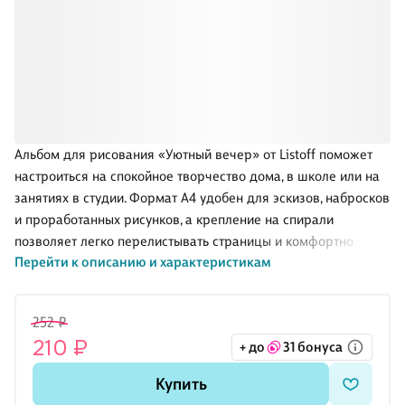
Альбом для рисования «Уютный вечер» от Listoff поможет
настроиться на спокойное творчество дома, в школе или на
занятиях в студии. Формат А4 удобен для эскизов, набросков
и проработанных рисунков, а крепление на спирали
позволяет легко перелистывать страницы и комфортно
Перейти к описанию и характеристикам
рисовать на развороте, не заламывая листы.
Обложка с матовой ламинацией приятна на ощупь и меньше
252 ₽
собирает следы, а выборочный лак добавляет аккуратный
210 ₽
+ до
31 бонуса
блеск деталям оформления — такой альбом хочется брать с
собой. Подойдёт для повседневных зарисовок карандашом
Купить
и линерами, а также для творческих идей, которые важно