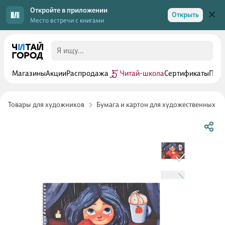
Откройте в приложении
Открыть
Место встречи с книгами
Магазины
Акции
Распродажа
Читай-школа
Сертификаты
Прог
Товары для художников
Бумага и картон для художественных р