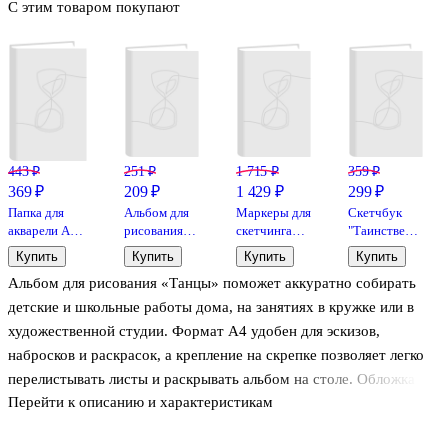
С этим товаром покупают
443 ₽
251 ₽
1 715 ₽
359 ₽
369 ₽
209 ₽
1 429 ₽
299 ₽
Папка для
Альбом для
Маркеры для
Скетчбук
акварели А4
рисования
скетчинга
"Таинственный
20 листов
«Мечтательница»
двухсторонние
лис",
Купить
Купить
Купить
Купить
"Морячка"
Listoff А4, 40
Fenix-Art, 24
165*165, 50
Альбом для рисования «Танцы» поможет аккуратно собирать
200г/м2, цвет
листов,
цвета
листов
молочный,
скрепка
детские и школьные работы дома, на занятиях в кружке или в
Лилия
художественной студии. Формат А4 удобен для эскизов,
Холдинг
набросков и раскрасок, а крепление на скрепке позволяет легко
перелистывать листы и раскрывать альбом на столе. Обложка из
Перейти к описанию и характеристикам
мелованного картона с выборочным лаком выглядит
выразительно и бережёт страницы от замятий. Альбом Listoff