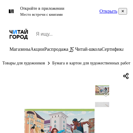
Откройте в приложении
Открыть
Место встречи с книгами
Магазины
Акции
Распродажа
Читай-школа
Сертификаты
П
Товары для художников
Бумага и картон для художественных работ