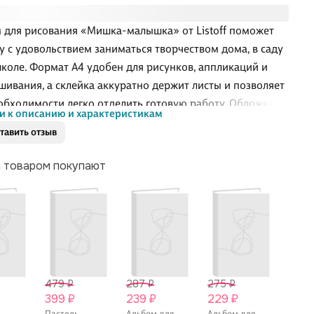
 для рисования «Мишка-малышка» от Listoff поможет
у с удовольствием заниматься творчеством дома, в саду
школе. Формат А4 удобен для рисунков, аппликаций и
шивания, а склейка аккуратно держит листы и позволяет
обходимости легко отделить готовую работу. Обложка с
и к описанию и характеристикам
вой ламинацией защищает альбом от потёртостей и
тавить отзыв
 поэтому его удобно носить в папке или рюкзаке.
ёт для карандашей, фломастеров и красок.
м товаром покупают
479 ₽
287 ₽
275 ₽
275 
₽
399 ₽
239 ₽
229 ₽
229 
Пастель
Альбом для
Альбом для
Альбо