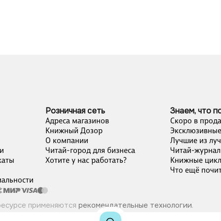
Розничная сеть
Знаем, что п
Адреса магазинов
Скоро в прод
Книжный Дозор
Эксклюзивные
О компании
Лучшие из лу
и
Читай-город для бизнеса
Читай-журнал
каты
Хотите у нас работать?
Книжные цик
Что ещё почит
альности
ресурсе применяются
рекомендательные технологии
.