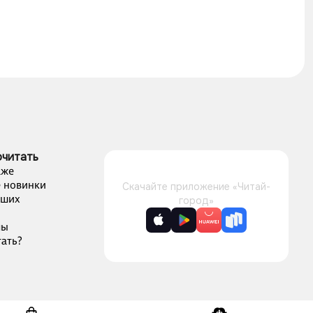
очитать
аже
 новинки
Скачайте приложение «Читай-
чших
город»
лы
ать?