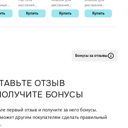
ьные
масляная
рисования
рисования
рисов
удия",
«Школа
«Сказочный
«Пейзаж» Listoff
«Слов
ить
Купить
Купить
Купить
К
/к., б/
творчества», 18
мир» Listoff А4,
А4, 30 листов,
Listof
цветов,
30 листов,
склейка
листо
трехгранная,
склейка
Луч
Бонусы за отзывы
ТАВЬТЕ ОТЗЫВ
ПОЛУЧИТЕ БОНУСЫ
ьте первый отзыв и получите за него бонусы.
оможет другим покупателям сделать правильный
.