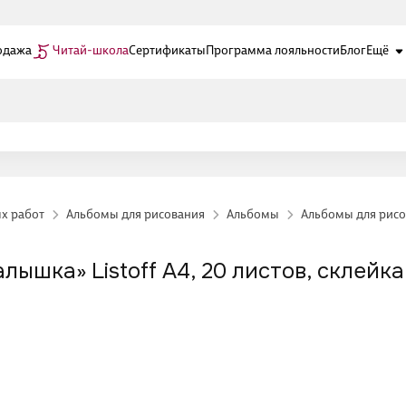
одажа
Читай-школа
Сертификаты
Программа лояльности
Блог
Ещё
ых работ
Альбомы для рисования
Альбомы
Альбомы для рисо
ышка» Listoff А4, 20 листов, склейка