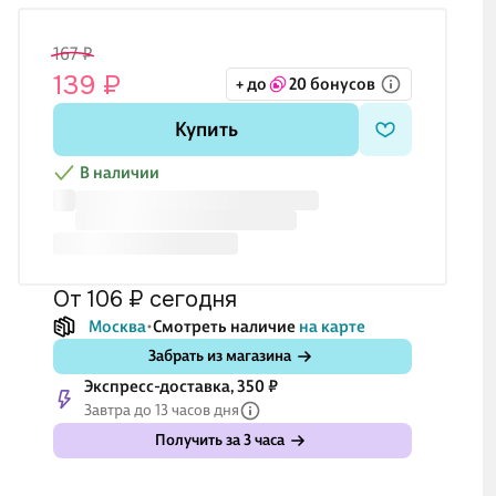
167 ₽
139 ₽
+ до
20 бонусов
Купить
В наличии
от 106 ₽
сегодня
Москва
Смотреть наличие
на карте
Забрать из магазина
Экспресс-доставка, 350 ₽
Завтра до 13 часов дня
Получить за 3 часа
₽
227 ₽
539 ₽
479 ₽
59
₽
189 ₽
449 ₽
399 ₽
49
м для
Альбом для
Скетчбук
Скетчбук А5 80л
Ске