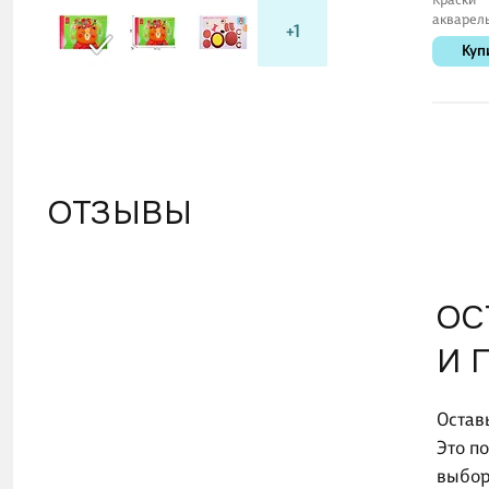
акварел
+1
24цв "Ст
Куп
кюветы, к
к., Гамма
ОТЗЫВЫ
ОС
И 
Остав
Это п
выбор