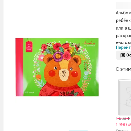
Альбом
ребёнк
или в 
раскра
при не
Перейт
глянце
Ос
брызг,
Подойд
С эти
1 668 ₽
1 390 
Краски