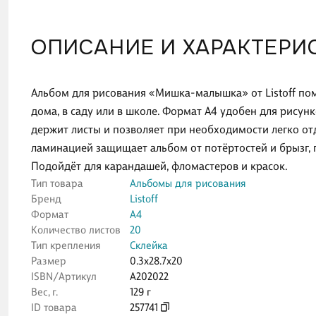
ОПИСАНИЕ И ХАРАКТЕРИ
Альбом для рисования «Мишка-малышка» от Listoff по
дома, в саду или в школе. Формат А4 удобен для рисун
держит листы и позволяет при необходимости легко от
ламинацией защищает альбом от потёртостей и брызг, п
Подойдёт для карандашей, фломастеров и красок.
Тип товара
Альбомы для рисования
Бренд
Listoff
Формат
А4
Количество листов
20
Тип крепления
Склейка
Размер
0.3x28.7x20
ISBN/Артикул
А202022
Вес, г.
129 г
ID товара
257741