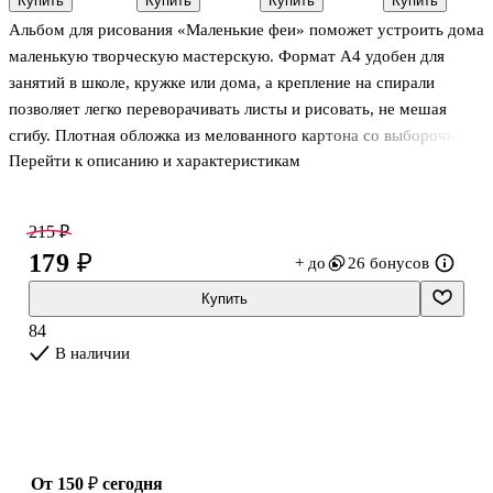
Купить
Купить
Купить
Купить
"Emotion",
Listoff А4, 40
Девушка»
х 17.3 см,
Альбом для рисования «Маленькие феи» поможет устроить дома
двусторонние
листов,
Listoff А4, 40
100 листов
(пулевидный
склейка
листов,
маленькую творческую мастерскую. Формат А4 удобен для
1 мм/
спираль
занятий в школе, кружке или дома, а крепление на спирали
скошенный
позволяет легко переворачивать листы и рисовать, не мешая
до 6 мм)
сгибу. Плотная обложка из мелованного картона со выборочным
Перейти к описанию и характеристикам
лаком приятно блестит и защищает работы. Внутри есть лист с
трафаретом — для узоров, рамок и аккуратных деталей. Альбом
Listoff подойдёт для карандашей, фломастеров и красок.
215 ₽
179 ₽
+ до
26 бонусов
Купить
84
В наличии
от 150 ₽
сегодня