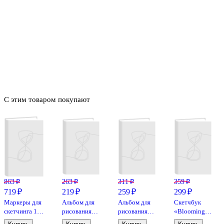
С этим товаром покупают
863 ₽
263 ₽
311 ₽
359 ₽
719 ₽
219 ₽
259 ₽
299 ₽
Маркеры для
Альбом для
Альбом для
Скетчбук
скетчинга 12
рисования
рисования
«Blooming
цветов
«Единорог»
«Sketchbook.
cactus», 17.3