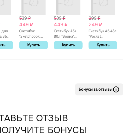
539 ₽
539 ₽
299 ₽
839 
₽
449 ₽
449 ₽
249 ₽
699 
 для
Скетчбук
Скетчбук А5+
Скетчбук А6 48л
Скетчб
а 36
"Sketchbook.
80л "Волна",
"Pocket
80л
Крысуни", А5+,
100г/м2, 7БЦ
Скетчбук.
"Sket
ить
Купить
Купить
Купить
К
онние
80 листов
Лягушка" белый
благо
ный/
офсет, резинка,
беж, 1
ый
тв.обложка
слоно
ик, Art
тв.обл
Бонусы за отзывы
ТАВЬТЕ ОТЗЫВ
ПОЛУЧИТЕ БОНУСЫ