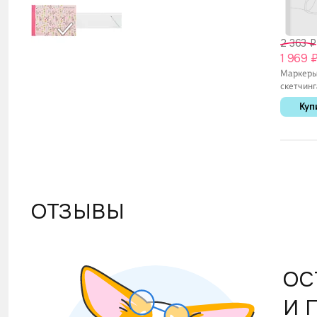
2 363 ₽
1 969 
Маркеры
скетчинг
цветов,
Куп
двустор
пулевид
скошенн
наконечн
idea
ОТЗЫВЫ
ОС
И 