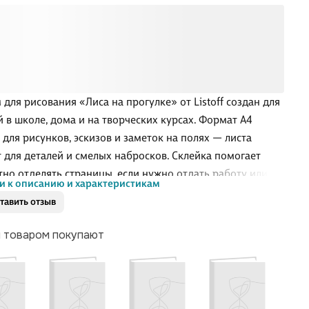
 для рисования «Лиса на прогулке» от Listoff создан для
й в школе, дома и на творческих курсах. Формат А4
 для рисунков, эскизов и заметок на полях — листа
т для деталей и смелых набросков. Склейка помогает
тно отделять страницы, если нужно отдать работу или
и к описанию и характеристикам
ть в папку. Обложка с матовой ламинацией приятно
тавить отзыв
тся в руках, меньше пачкается и не бликует под лампой
вать особенно комфортно.
м товаром покупают