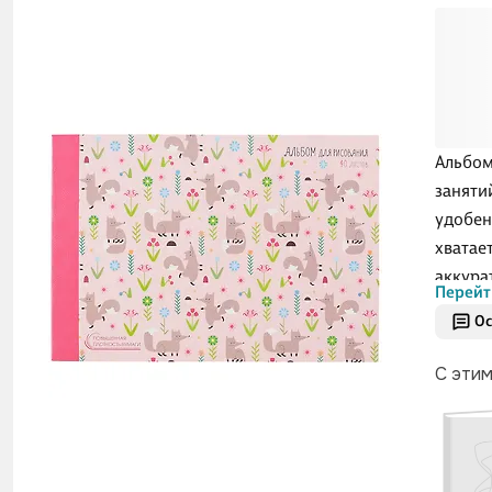
Альбом
заняти
удобен
хватае
аккура
Перейт
оформи
Ос
ощущае
— рисо
С эти