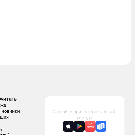
очитать
аже
 новинки
Скачайте приложение «Читай-
чших
город»
лы