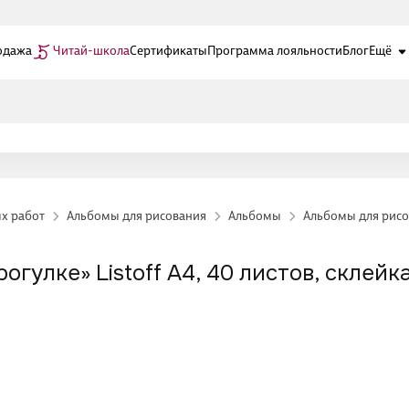
одажа
Читай-школа
Сертификаты
Программа лояльности
Блог
Ещё
ых работ
Альбомы для рисования
Альбомы
Альбомы для рисо
гулке» Listoff А4, 40 листов, склейк