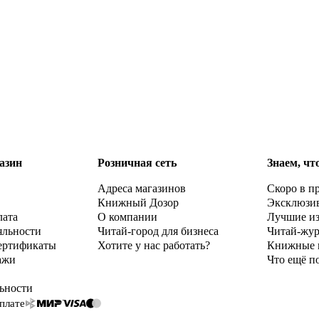
азин
Розничная сеть
Знаем, чт
Адреса магазинов
Скоро в п
Книжный Дозор
Эксклюзи
лата
О компании
Лучшие и
яльности
Читай-город для бизнеса
Читай-жу
ертификаты
Хотите у нас работать?
Книжные 
ажи
Что ещё п
ьности
плате