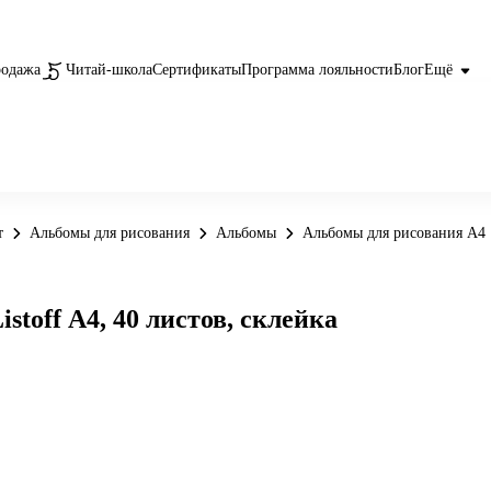
родажа
Читай-школа
Сертификаты
Программа лояльности
Блог
Ещё
т
Альбомы для рисования
Альбомы
Альбомы для рисования А4
toff А4, 40 листов, склейка