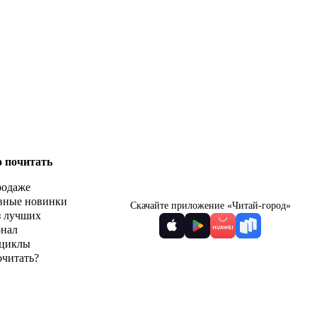
о почитать
родаже
вные новинки
Скачайте приложение «Читай-город»
з лучших
рнал
циклы
очитать?