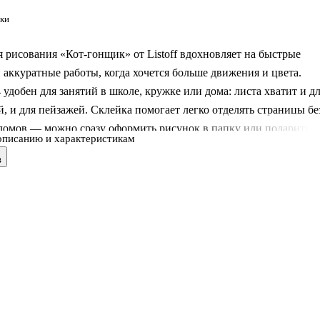
ки
 рисования «Кот-гонщик» от Listoff вдохновляет на быстрые
 аккуратные работы, когда хочется больше движения и цвета.
удобен для занятий в школе, кружке или дома: листа хватит и д
, и для пейзажей. Склейка помогает легко отделять страницы бе
ломов — можно сразу оформить рисунок в папку или подарить.
описанию и характеристикам
 крафт-картона защищает листы, а выборочный лак добавляет
в
кцент и делает дизайн заметнее.