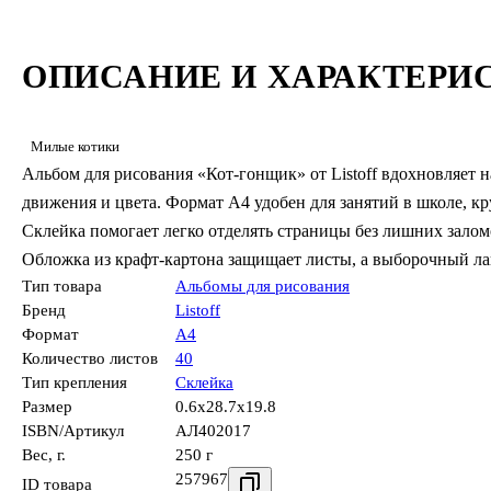
ОПИСАНИЕ И ХАРАКТЕРИ
Милые котики
Альбом для рисования «Кот-гонщик» от Listoff вдохновляет н
движения и цвета. Формат А4 удобен для занятий в школе, кр
Склейка помогает легко отделять страницы без лишних зало
Обложка из крафт-картона защищает листы, а выборочный лак
Тип товара
Альбомы для рисования
Бренд
Listoff
Формат
А4
Количество листов
40
Тип крепления
Склейка
Размер
0.6x28.7x19.8
ISBN/Артикул
АЛ402017
Вес, г.
250 г
257967
ID товара