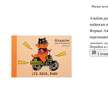
Милые коти
Альбом для
наброски и
Формат А4 
персонажей
лишних за
Перейти к 
Обложка из
1 отзы
приятный а