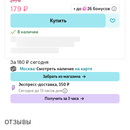
215 ₽
рисунки, чтобы хранить их отдельно или дарить. Плотная
179 ₽
+ до
26 бонусов
обложка из мелованного картона защищает листы от
замятий в рюкзаке, а выборочный лак добавляет приятный
Купить
акцент оформлению.
В наличии
за 180 ₽
сегодня
Москва
Смотреть наличие
на карте
Забрать из магазина
Экспресс-доставка, 350 ₽
Сегодня до 13 часов дня
Получить за 3 часа
ОТЗЫВЫ