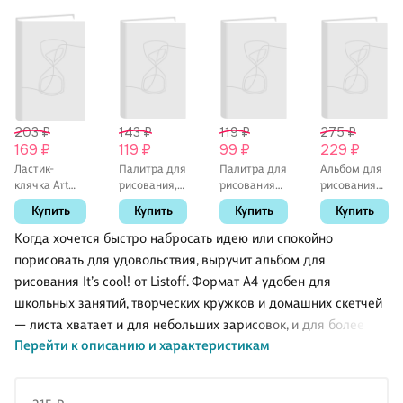
203 ₽
143 ₽
119 ₽
275 ₽
169 ₽
119 ₽
99 ₽
229 ₽
Ластик-
Палитра для
Палитра для
Альбом для
клячка Art
рисования,
рисования
рисования
idea,
прямоугольная,
«Бабочка», 8
«Косатка»
Купить
Купить
Купить
Купить
художественный,
СТАММ
ячеек,
Listoff А4, 30
для
белая,
листов,
Когда хочется быстро набросать идею или спокойно
карандашей,
ГАММА
склейка
порисовать для удовольствия, выручит альбом для
угля, пастели
рисования It’s cool! от Listoff. Формат А4 удобен для
школьных занятий, творческих кружков и домашних скетчей
— листа хватает и для небольших зарисовок, и для более
Перейти к описанию и характеристикам
детальной работы.
Крепление на склейке помогает аккуратно отделять готовые