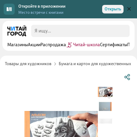
Откройте в приложении
Открыть
Место встречи с книгами
Магазины
Акции
Распродажа
Читай-школа
Сертификаты
Прог
Товары для художников
Бумага и картон для художественных р