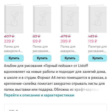
407 ₽
83 ₽
479 ₽
143 ₽
339 ₽
69 ₽
399 ₽
119 ₽
Папка для
Папка для
Папка для
Палитра для
акварели А4
рисования
акварели
рисования,
"Рыбачка", 20
«Саша», 10
«Марина»,
прямоугольная,
Купить
Купить
Купить
Купить
листов
листов, А4
20 листов,
СТАММ
А4
Альбом для рисования «Горный пейзаж» от Listoff
вдохновляет на новые работы и подходит для занятий дома,
в школе и в студии. Формат А4 легко помещается в рюкзак, а
крепление-склейка помогает аккуратно отрывать листы для
папки, выставки или подарка. Обложка из крафт-картона с
Перейти к описанию и характеристикам
выборочным лаком защищает содержимое и приятно
ощущается в руках. Хороший выбор для эскизов
карандашом, ручкой и фломастерами.