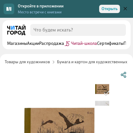
Откройте в приложении
Открыть
Место встречи с книгами
Магазины
Акции
Распродажа
Читай-школа
Сертификаты
Прог
Товары для художников
Бумага и картон для художественных р